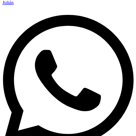
Julián