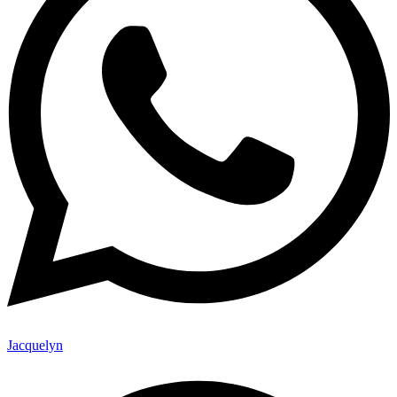
Jacquelyn