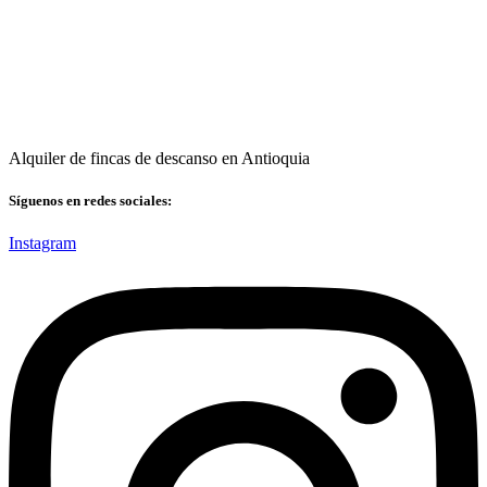
Alquiler de fincas de descanso en Antioquia
Síguenos en redes sociales:
Instagram