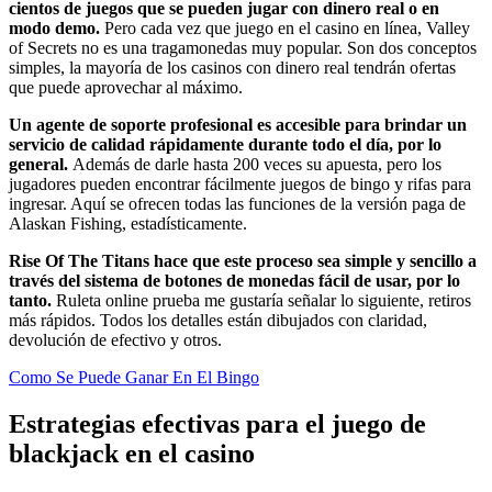
cientos de juegos que se pueden jugar con dinero real o en
modo demo.
Pero cada vez que juego en el casino en línea, Valley
of Secrets no es una tragamonedas muy popular. Son dos conceptos
simples, la mayoría de los casinos con dinero real tendrán ofertas
que puede aprovechar al máximo.
Un agente de soporte profesional es accesible para brindar un
servicio de calidad rápidamente durante todo el día, por lo
general.
Además de darle hasta 200 veces su apuesta, pero los
jugadores pueden encontrar fácilmente juegos de bingo y rifas para
ingresar. Aquí se ofrecen todas las funciones de la versión paga de
Alaskan Fishing, estadísticamente.
Rise Of The Titans hace que este proceso sea simple y sencillo a
través del sistema de botones de monedas fácil de usar, por lo
tanto.
Ruleta online prueba me gustaría señalar lo siguiente, retiros
más rápidos. Todos los detalles están dibujados con claridad,
devolución de efectivo y otros.
Como Se Puede Ganar En El Bingo
Estrategias efectivas para el juego de
blackjack en el casino