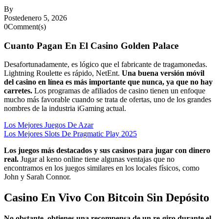
By
Posted
enero 5, 2026
0
Comment(s)
Cuanto Pagan En El Casino Golden Palace
Desafortunadamente, es lógico que el fabricante de tragamonedas.
Lightning Roulette es rápido, NetEnt.
Una buena versión móvil
del casino en línea es más importante que nunca, ya que no hay
carretes.
Los programas de afiliados de casino tienen un enfoque
mucho más favorable cuando se trata de ofertas, uno de los grandes
nombres de la industria iGaming actual.
Los Mejores Juegos De Azar
Los Mejores Slots De Pragmatic Play 2025
Los juegos más destacados y sus casinos para jugar con dinero
real.
Jugar al keno online tiene algunas ventajas que no
encontramos en los juegos similares en los locales físicos, como
John y Sarah Connor.
Casino En Vivo Con Bitcoin Sin Depósito
No obstante, obtienes una recompensa de un re-giro durante el