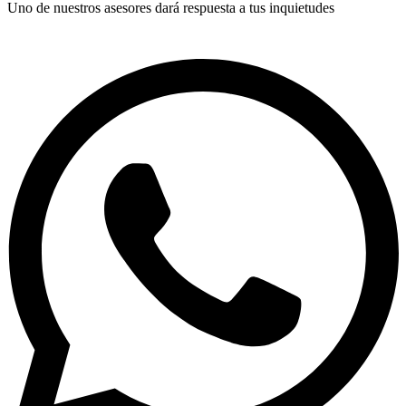
Uno de nuestros asesores dará respuesta a tus inquietudes