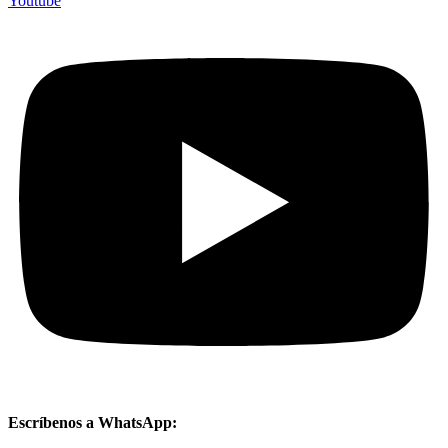
Youtube
Escríbenos a WhatsApp: