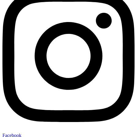
Facebook