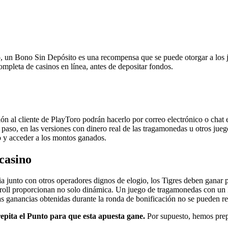
ecto, un Bono Sin Depósito es una recompensa que se puede otorgar a los
ompleta de casinos en línea, antes de depositar fondos.
ón al cliente de PlayToro podrán hacerlo por correo electrónico o chat
er paso, en las versiones con dinero real de las tragamonedas u otros jue
go y acceder a los montos ganados.
 casino
ndia junto con otros operadores dignos de elogio, los Tigres deben gana
reeroll proporcionan no solo dinámica. Un juego de tragamonedas con 
 ganancias obtenidas durante la ronda de bonificación no se pueden retir
repita el Punto para que esta apuesta gane.
Por supuesto, hemos prep