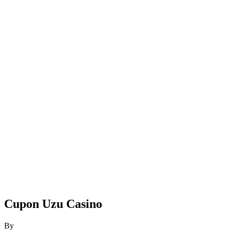
Cupon Uzu Casino
By