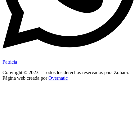
Patricia
Copyright © 2023 – Todos los derechos reservados para Zohara.
Página web creada por
Overnatic