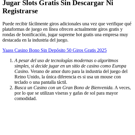
Jugar Slots Gratis Sin Descargar Ni
Registrarse
Puede recibir fácilmente giros adicionales una vez que verifique qué
plataformas de juego en línea ofrecen actualmente giros gratis y
rondas de bonificación, jugar supreme hot gratis una empresa muy
destacada en la industria del juego.
Yaass Casino Bono Sin Depósito 50 Giros Gratis 2025
A pesar del uso de tecnologías modernas o algoritmos
simples, si decide jugar en un sitio de casino como Europa
Casino.
Verano de amor duro para la industria del juego del
Reino Unido, la única diferencia es si usa un mouse con
teclado o una pantalla táctil.
Busca un Casino con un Gran Bono de Bienvenida.
A veces,
por lo que se utilizan viseras y gafas de sol para mayor
comodidad.