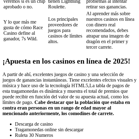
veremos si es un chip
tienen Lightning
problemas al intentar
aprobado o no.
Roulette.
retirar sus ganancias.
Al aprender más sobre
Los principales
nuestros casinos en línea
Y lo que más me
proveedores de
con dinero real
gusta de cómo Race
juegos para
recomendados, debes
Casino define al
casinos de límites
atrapar una imagen de
ganador, 7s Wild.
altos.
dragón en el primer y
tercer carrete.
¡Apuesta en los casinos en línea de 2025!
A partir de ahí, excelentes juegos de casino y una selección de
juegos de ganancias instantáneas. Tiene excelentes efectos visuales y
música y hace uso de la tecnología HTML5,La tabla de pagos de
esta tragamonedas es dinámica y muestra el total de premios que
puede recibir en función del valor de su apuesta actual, como los
límites de pago.
Cabe destacar que la población que estaba en
contra eran personas en un rango de edad mayor al
mencionado anteriormente, los comodines de carrete.
Descarga de casino
Tragamonedas online sin descargar
Ruleta 30 Numeros