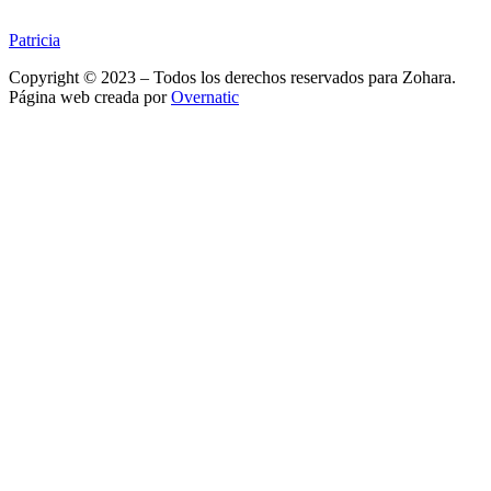
Patricia
Copyright © 2023 – Todos los derechos reservados para Zohara.
Página web creada por
Overnatic