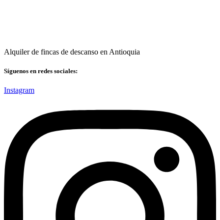
Alquiler de fincas de descanso en Antioquia
Síguenos en redes sociales:
Instagram