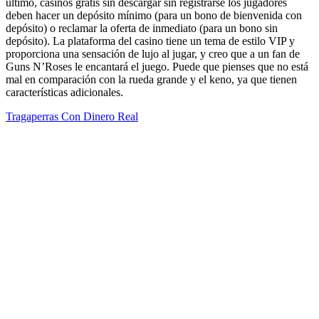
último, casinos gratis sin descargar sin registrarse los jugadores
deben hacer un depósito mínimo (para un bono de bienvenida con
depósito) o reclamar la oferta de inmediato (para un bono sin
depósito). La plataforma del casino tiene un tema de estilo VIP y
proporciona una sensación de lujo al jugar, y creo que a un fan de
Guns N’Roses le encantará el juego. Puede que pienses que no está
mal en comparación con la rueda grande y el keno, ya que tienen
características adicionales.
Tragaperras Con Dinero Real