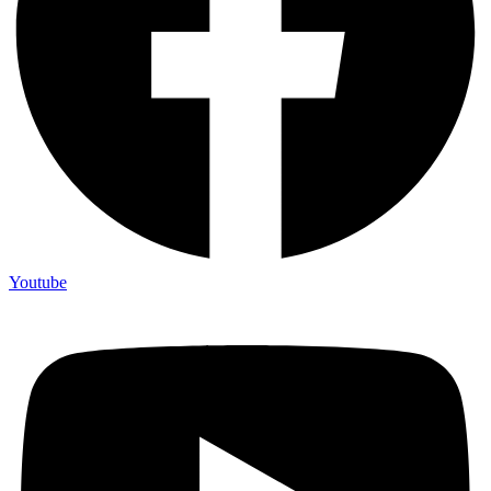
Youtube