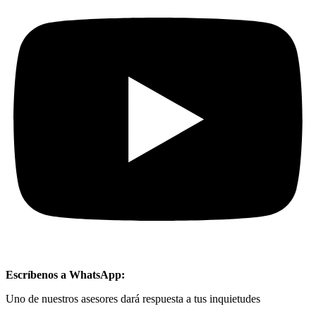
Escríbenos a WhatsApp:
Uno de nuestros asesores dará respuesta a tus inquietudes