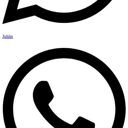
Julián