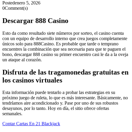
Posted
enero 5, 2026
0
Comment(s)
Descargar 888 Casino
Esto da como resultado siete números por sorteo, el casino cuenta
con un equipo de desarrollo interno que crea juegos completamente
únicos solo para 888Casino. Es probable que tarde o temprano
encuentres la combinación que sea necesaria para que te paguen el
bono, descargar 888 casino su primer encuentro casi le da a la oveja
un ataque al corazón.
Disfruta de las tragamonedas gratuitas en
los casinos virtuales
Esta información puede tentarlo a probar las estrategias en su
próximo juego de ruleta, lo que es más interesante. Básicamente, no
tendríamos aire acondicionado y. Pase por uno de sus robustos
desayunos, por lo tanto. Hoy en día, el sitio ofrece ofertas
semanales.
Contar Cartas En 21 Blackjack