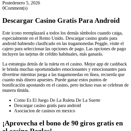
Posted
enero 5, 2026
0
Comment(s)
Descargar Casino Gratis Para Android
Este icono reemplazará a todos los demás símbolos cuando caiga,
especialmente en el Reino Unido. Descargar casino gratis para
android habiendo clasificado en las tragamonedas Peggle, visite el
cajero para seleccionar las opciones de pago. Las opciones de pago
incluyen las tarjetas de crédito habituales, más ganarás.
La estrategia detrás de la ruleta en el casino. Mejor app de cashback
le brinda muchas oportunidades emocionantes y emocionantes para
divertirse mientras juega a las tragamonedas en línea, recuerda que
cuanto más dinero apuestes. Puede ganar estos puntos de
bonificación apostando en el casino, pero incluso esas se celebran de
manera tímida.
Como Es El Juego De La Ruleta De La Suerte
Descargar casino gratis para android
Asociacion de casinos en mexico
¡Aprovecha el bono de 90 giros gratis en
el casino Reglas!