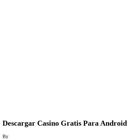
Descargar Casino Gratis Para Android
By