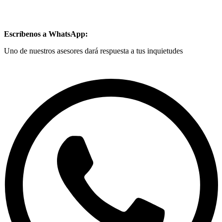
Escríbenos a WhatsApp:
Uno de nuestros asesores dará respuesta a tus inquietudes