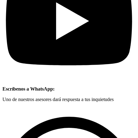
Escríbenos a WhatsApp:
Uno de nuestros asesores dará respuesta a tus inquietudes