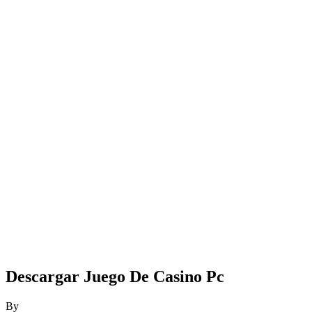
Descargar Juego De Casino Pc
By