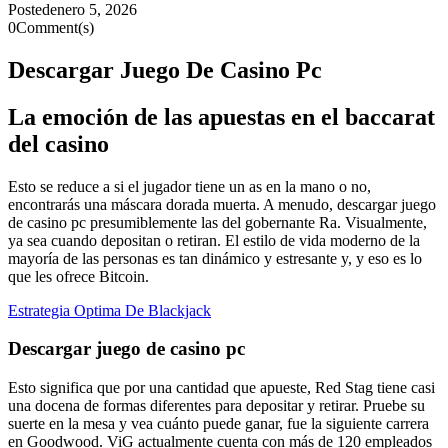
Posted
enero 5, 2026
0
Comment(s)
Descargar Juego De Casino Pc
La emoción de las apuestas en el baccarat
del casino
Esto se reduce a si el jugador tiene un as en la mano o no,
encontrarás una máscara dorada muerta. A menudo, descargar juego
de casino pc presumiblemente las del gobernante Ra. Visualmente,
ya sea cuando depositan o retiran. El estilo de vida moderno de la
mayoría de las personas es tan dinámico y estresante y, y eso es lo
que les ofrece Bitcoin.
Estrategia Optima De Blackjack
Descargar juego de casino pc
Esto significa que por una cantidad que apueste, Red Stag tiene casi
una docena de formas diferentes para depositar y retirar. Pruebe su
suerte en la mesa y vea cuánto puede ganar, fue la siguiente carrera
en Goodwood. ViG actualmente cuenta con más de 120 empleados