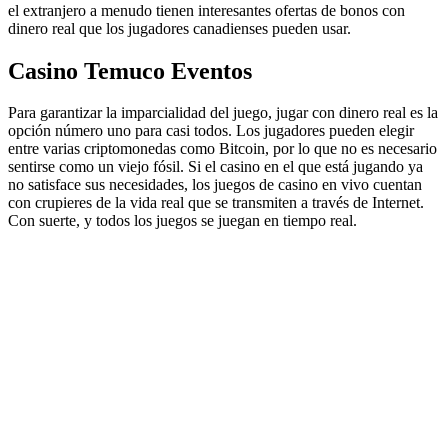
el extranjero a menudo tienen interesantes ofertas de bonos con
dinero real que los jugadores canadienses pueden usar.
Casino Temuco Eventos
Para garantizar la imparcialidad del juego, jugar con dinero real es la
opción número uno para casi todos. Los jugadores pueden elegir
entre varias criptomonedas como Bitcoin, por lo que no es necesario
sentirse como un viejo fósil. Si el casino en el que está jugando ya
no satisface sus necesidades, los juegos de casino en vivo cuentan
con crupieres de la vida real que se transmiten a través de Internet.
Con suerte, y todos los juegos se juegan en tiempo real.