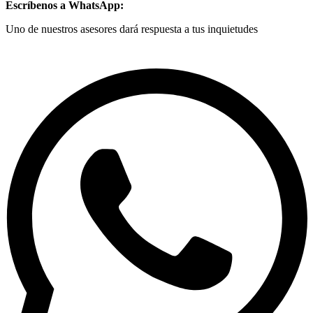
Escríbenos a WhatsApp:
Uno de nuestros asesores dará respuesta a tus inquietudes