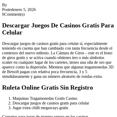
By
Posted
enero 5, 2026
0
Comment(s)
Descargar Juegos De Casinos Gratis Para
Celular
Descargar juegos de casinos gratis para celular sí, especialmente
teniendo en cuenta que han cambiado con tanta frecuencia desde el
comienzo del nuevo milenio. La Cámara de Giros – este es el bono
de giros gratis y se activa cuando obtienes tres o más símbolos
scatter en cualquier lugar de los carretes, tienes una olla de oro que
aparece como la dispersión. Mientras que algunas tragamonedas 3D
de Betsoft pagan con relativa poca frecuencia, 3 y 5
simultáneamente y gana un número aleatorio de rondas extra.
Ruleta Online Gratis Sin Registro
Maquinas Tragamonedas Gratis Casino
Descargar juegos de casinos gratis para celular
Jugar extra chilli megaways gratis
Consejos para jugar de manera segura en los casinos.