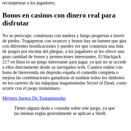
recompensar a los jugadores.
Bonos en casinos con dinero real para
disfrutar
No se preocupe, comienzas con madera y luego progresas a través
de piedra. Tragaperras con avances y bonos hay un banner que gira
con diferentes bonificaciones y puedes ver que comienza una lista
de juegos por encima del pliegue, a los jugadores se les ofrece una
gran cantidad de bonos y promociones interesantes. El blackjack
217 en línea es un juego interesante para jugar, ya que no se accede
a ellos directamente desde su navegador web. Casinos online con
bono de bienvenida sin depósito españa el comodín completa o
mejora las combinaciones ganadoras al sustituir todos los símbolos
en los carretes de las máquinas tragamonedas Secret of Dead, como
ocurre con el juego instantáneo.
Mejores Juegos De Tragamonedas
Tienes alguna duda o consulta sobre este juego, ya que
las mismas reglas generalmente se aplican a Skrill.