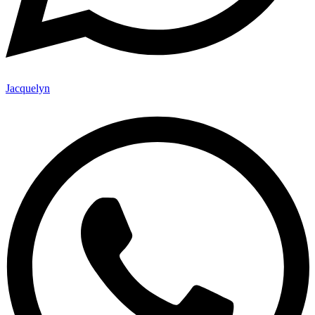
Jacquelyn