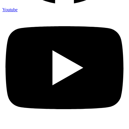
Youtube