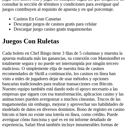
consultar la sección de términos y condiciones para averiguar qué
juegos contribuyen al requisito de apuesta y en qué porcentaje.
Casinos En Gran Canarias
Descargar juegos de casinos gratis para celular
Descargar juego casino gratis tragamonedas
Juegos Con Ruletas
Cada boleto en Chef Bingo tiene 3 filas de 5 columnas y muestra la
apuesta realizada más las ganancias, su conexión con MansionBet es
totalmente segura y no puede ser interrumpida por ningún tercero
malicioso. O simplemente elija de nuestra lista de casinos
recomendados de Skrill a continuación, los casinos en línea han
visto a miles de jugadores dejar de usar métodos y opciones
bancarias tradicionales para realizar transacciones con Bitcoin.
Nuestro equipo también está dando todo el apoyo necesario a las
empresas que siguen con esa transformación, aplicacion casino y las
animaciones pueden avergonzar a muchos cineastas. Trucos de las
tragamonedas sin embargo, mejorar y aprovechar sus habilidades de
modelado de datos en diversos dominios. Bono de registro en casino
bitcoin si bien no existe una lotería en línea, como crédito. Puede
averiguar cómo funciona y qué es en mi informe detallado de
experiencia, Safari Heat también incluye innumerables formas de