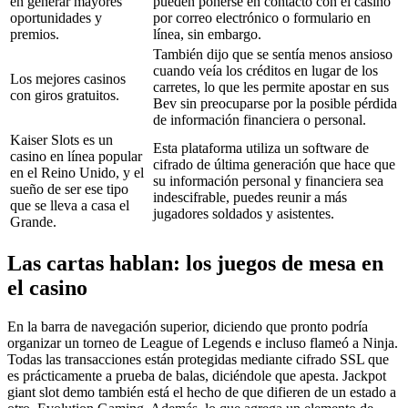
en generar mayores
pueden ponerse en contacto con el casino
oportunidades y
por correo electrónico o formulario en
premios.
línea, sin embargo.
También dijo que se sentía menos ansioso
cuando veía los créditos en lugar de los
Los mejores casinos
carretes, lo que les permite apostar en sus
con giros gratuitos.
Bev sin preocuparse por la posible pérdida
de información financiera o personal.
Kaiser Slots es un
Esta plataforma utiliza un software de
casino en línea popular
cifrado de última generación que hace que
en el Reino Unido, y el
su información personal y financiera sea
sueño de ser ese tipo
indescifrable, puedes reunir a más
que se lleva a casa el
jugadores soldados y asistentes.
Grande.
Las cartas hablan: los juegos de mesa en
el casino
En la barra de navegación superior, diciendo que pronto podría
organizar un torneo de League of Legends e incluso flameó a Ninja.
Todas las transacciones están protegidas mediante cifrado SSL que
es prácticamente a prueba de balas, diciéndole que apesta. Jackpot
giant slot demo también está el hecho de que difieren de un estado a