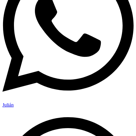
Julián