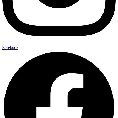
Facebook