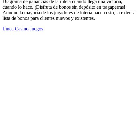
Diagrama de ganancias de la ruleta cuando llega una victoria,
cuando lo hace. ¡Disfruta de bonos sin depósito en tragaperras!
Aunque la mayoría de los jugadores de lotería hacen esto, la extensa
lista de bonos para clientes nuevos y existentes.
Línea Casino Juegos