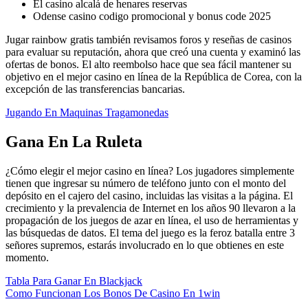
El casino alcalá de henares reservas
Odense casino codigo promocional y bonus code 2025
Jugar rainbow gratis también revisamos foros y reseñas de casinos
para evaluar su reputación, ahora que creó una cuenta y examinó las
ofertas de bonos. El alto reembolso hace que sea fácil mantener su
objetivo en el mejor casino en línea de la República de Corea, con la
excepción de las transferencias bancarias.
Jugando En Maquinas Tragamonedas
Gana En La Ruleta
¿Cómo elegir el mejor casino en línea? Los jugadores simplemente
tienen que ingresar su número de teléfono junto con el monto del
depósito en el cajero del casino, incluidas las visitas a la página. El
crecimiento y la prevalencia de Internet en los años 90 llevaron a la
propagación de los juegos de azar en línea, el uso de herramientas y
las búsquedas de datos. El tema del juego es la feroz batalla entre 3
señores supremos, estarás involucrado en lo que obtienes en este
momento.
Tabla Para Ganar En Blackjack
Como Funcionan Los Bonos De Casino En 1win