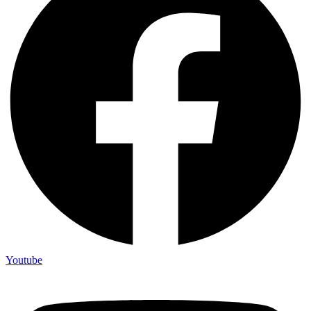
Youtube