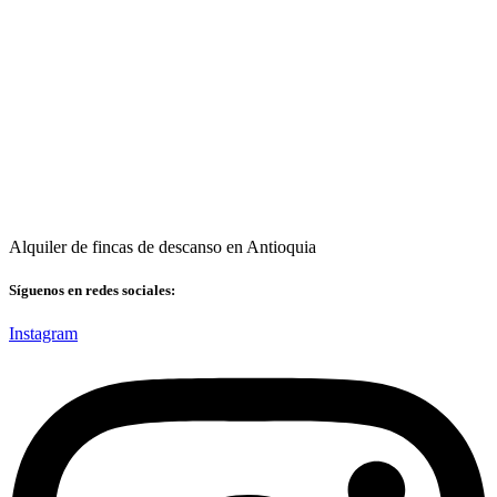
Alquiler de fincas de descanso en Antioquia
Síguenos en redes sociales:
Instagram