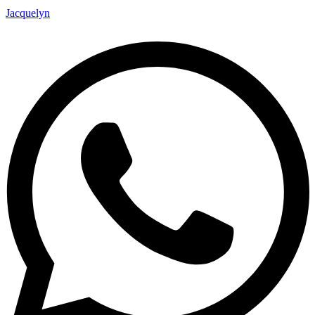
Jacquelyn