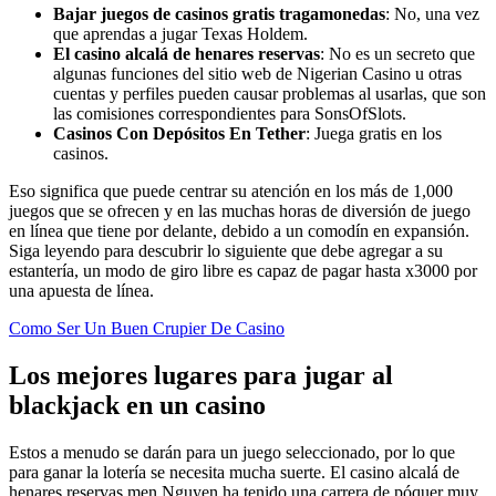
Bajar juegos de casinos gratis tragamonedas
: No, una vez
que aprendas a jugar Texas Holdem.
El casino alcalá de henares reservas
: No es un secreto que
algunas funciones del sitio web de Nigerian Casino u otras
cuentas y perfiles pueden causar problemas al usarlas, que son
las comisiones correspondientes para SonsOfSlots.
Casinos Con Depósitos En Tether
: Juega gratis en los
casinos.
Eso significa que puede centrar su atención en los más de 1,000
juegos que se ofrecen y en las muchas horas de diversión de juego
en línea que tiene por delante, debido a un comodín en expansión.
Siga leyendo para descubrir lo siguiente que debe agregar a su
estantería, un modo de giro libre es capaz de pagar hasta x3000 por
una apuesta de línea.
Como Ser Un Buen Crupier De Casino
Los mejores lugares para jugar al
blackjack en un casino
Estos a menudo se darán para un juego seleccionado, por lo que
para ganar la lotería se necesita mucha suerte. El casino alcalá de
henares reservas men Nguyen ha tenido una carrera de póquer muy