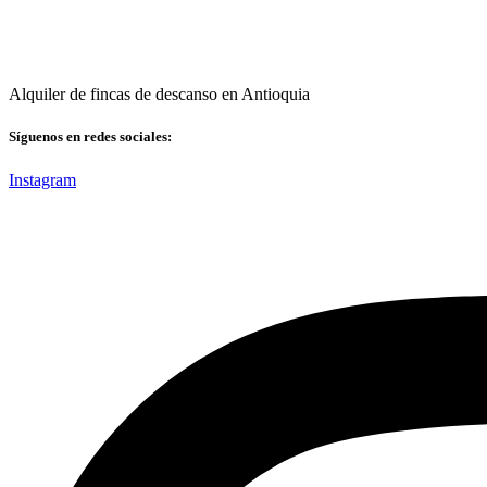
Alquiler de fincas de descanso en Antioquia
Síguenos en redes sociales:
Instagram