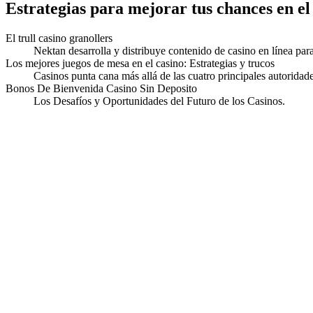
Estrategias para mejorar tus chances en el
El trull casino granollers
Nektan desarrolla y distribuye contenido de casino en línea para
Los mejores juegos de mesa en el casino: Estrategias y trucos
Casinos punta cana más allá de las cuatro principales autoridade
Bonos De Bienvenida Casino Sin Deposito
Los Desafíos y Oportunidades del Futuro de los Casinos.