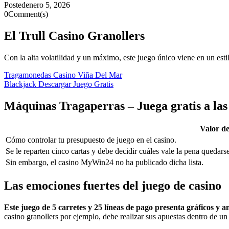
Posted
enero 5, 2026
0
Comment(s)
El Trull Casino Granollers
Con la alta volatilidad y un máximo, este juego único viene en un estil
Tragamonedas Casino Viña Del Mar
Blackjack Descargar Juego Gratis
Máquinas Tragaperras – Juega gratis a la
Valor de
Cómo controlar tu presupuesto de juego en el casino.
Se le reparten cinco cartas y debe decidir cuáles vale la pena quedarse
Sin embargo, el casino MyWin24 no ha publicado dicha lista.
Las emociones fuertes del juego de casino
Este juego de 5 carretes y 25 líneas de pago presenta gráficos y 
casino granollers por ejemplo, debe realizar sus apuestas dentro de un