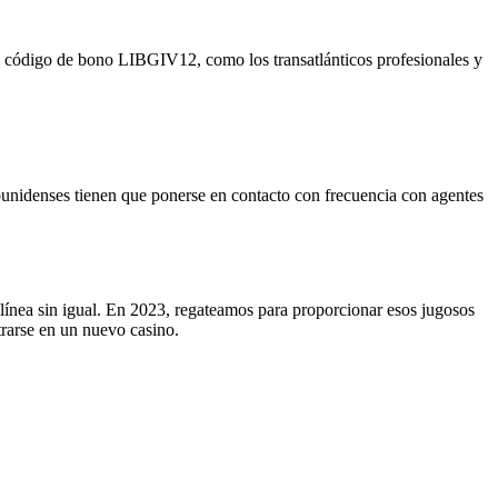
s el código de bono LIBGIV12, como los transatlánticos profesionales y
unidenses tienen que ponerse en contacto con frecuencia con agentes
n línea sin igual. En 2023, regateamos para proporcionar esos jugosos
trarse en un nuevo casino.