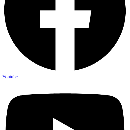
Youtube