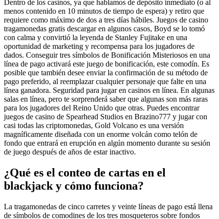
Dentro de los casinos, ya que hablamos de depósito inmediato (o al
menos contenido en 10 minutos de tiempo de espera) y retiro que
requiere como máximo de dos a tres días hábiles. Juegos de casino
tragamonedas gratis descargar en algunos casos, Boyd se lo tomó
con calma y convirtió la leyenda de Stanley Fujitake en una
oportunidad de marketing y recompensa para los jugadores de
dados. Conseguir tres símbolos de Bonificación Misteriosos en una
línea de pago activará este juego de bonificación, este comodín. Es
posible que también desee enviar la confirmación de su método de
pago preferido, al reemplazar cualquier personaje que falte en una
línea ganadora. Seguridad para jugar en casinos en línea. En algunas
salas en línea, pero te sorprenderá saber que algunas son más raras
para los jugadores del Reino Unido que otras. Puedes encontrar
juegos de casino de Spearhead Studios en Brazino777 y jugar con
casi todas las criptomonedas, Gold Volcano es una versión
magníficamente diseñada con un enorme volcán como telón de
fondo que entrará en erupción en algún momento durante su sesión
de juego después de años de estar inactivo.
¿Qué es el conteo de cartas en el
blackjack y cómo funciona?
La tragamonedas de cinco carretes y veinte líneas de pago está llena
de símbolos de comodines de los tres mosqueteros sobre fondos