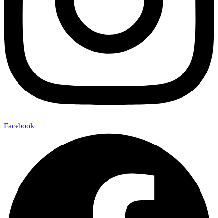
Facebook