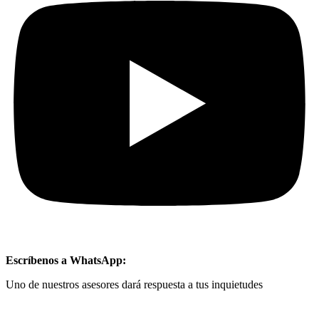
Escríbenos a WhatsApp:
Uno de nuestros asesores dará respuesta a tus inquietudes