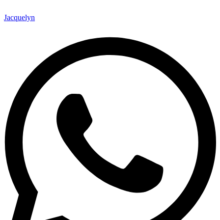
Jacquelyn