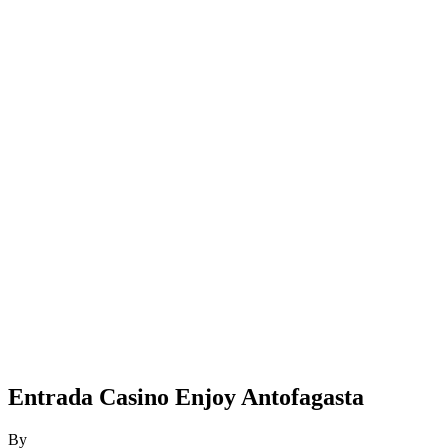
Entrada Casino Enjoy Antofagasta
By