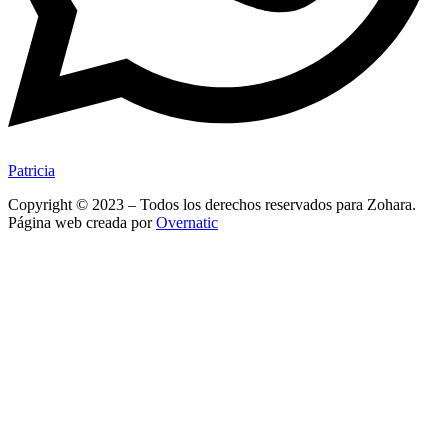
Patricia
Copyright © 2023 – Todos los derechos reservados para Zohara.
Página web creada por
Overnatic