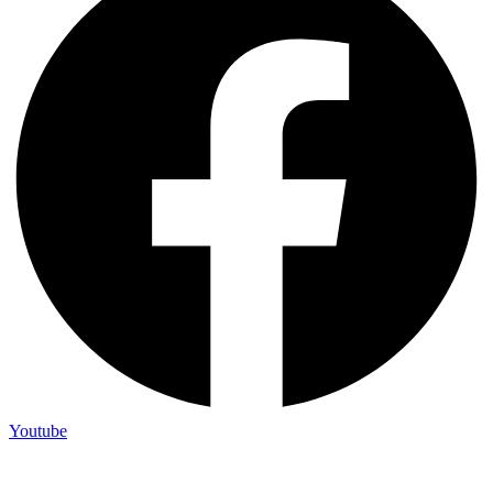
Youtube