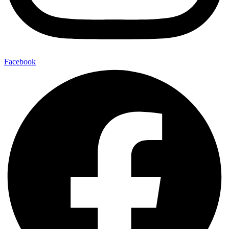
Facebook