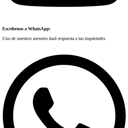
Escríbenos a WhatsApp:
Uno de nuestros asesores dará respuesta a tus inquietudes