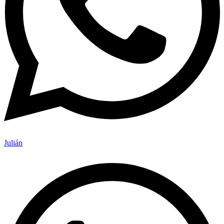
Julián