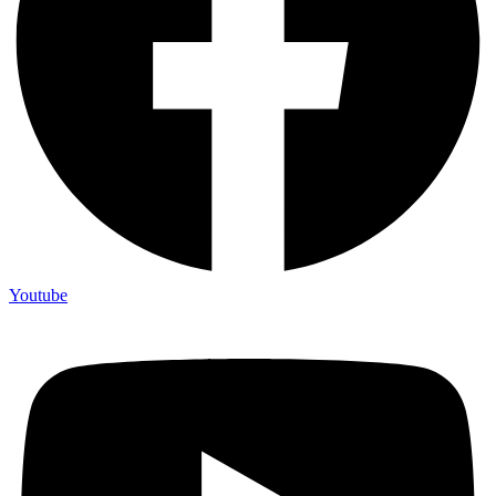
Youtube