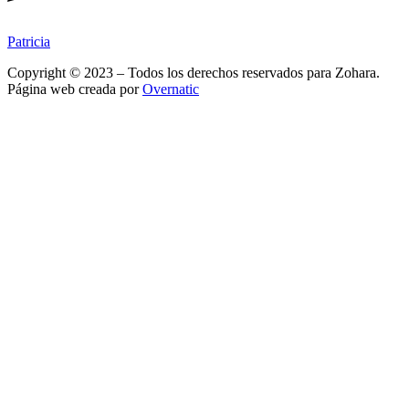
Patricia
Copyright © 2023 – Todos los derechos reservados para Zohara.
Página web creada por
Overnatic