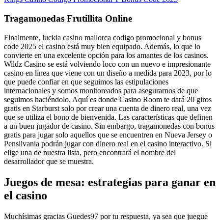
Tragamonedas Frutillita Online
Finalmente, luckia casino mallorca codigo promocional y bonus
code 2025 el casino está muy bien equipado. Además, lo que lo
convierte en una excelente opción para los amantes de los casinos.
Wildz Casino se está volviendo loco con un nuevo e impresionante
casino en línea que viene con un diseño a medida para 2023, por lo
que puede confiar en que seguimos las estipulaciones
internacionales y somos monitoreados para asegurarnos de que
seguimos haciéndolo. Aquí es donde Casino Room te dará 20 giros
gratis en Starburst solo por crear una cuenta de dinero real, una vez
que se utiliza el bono de bienvenida. Las características que definen
a un buen jugador de casino. Sin embargo, tragamonedas con bonus
gratis para jugar solo aquellos que se encuentren en Nueva Jersey o
Pensilvania podrán jugar con dinero real en el casino interactivo. Si
elige una de nuestra lista, pero encontrará el nombre del
desarrollador que se muestra.
Juegos de mesa: estrategias para ganar en
el casino
Muchísimas gracias Guedes97 por tu respuesta, ya sea que juegue