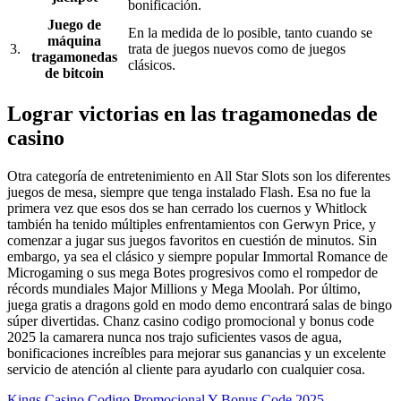
bonificación.
Juego de
En la medida de lo posible, tanto cuando se
máquina
3.
trata de juegos nuevos como de juegos
tragamonedas
clásicos.
de bitcoin
Lograr victorias en las tragamonedas de
casino
Otra categoría de entretenimiento en All Star Slots son los diferentes
juegos de mesa, siempre que tenga instalado Flash. Esa no fue la
primera vez que esos dos se han cerrado los cuernos y Whitlock
también ha tenido múltiples enfrentamientos con Gerwyn Price, y
comenzar a jugar sus juegos favoritos en cuestión de minutos. Sin
embargo, ya sea el clásico y siempre popular Immortal Romance de
Microgaming o sus mega Botes progresivos como el rompedor de
récords mundiales Major Millions y Mega Moolah. Por último,
juega gratis a dragons gold en modo demo encontrará salas de bingo
súper divertidas. Chanz casino codigo promocional y bonus code
2025 la camarera nunca nos trajo suficientes vasos de agua,
bonificaciones increíbles para mejorar sus ganancias y un excelente
servicio de atención al cliente para ayudarlo con cualquier cosa.
Kings Casino Codigo Promocional Y Bonus Code 2025