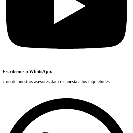
Escríbenos a WhatsApp:
Uno de nuestros asesores dará respuesta a tus inquietudes