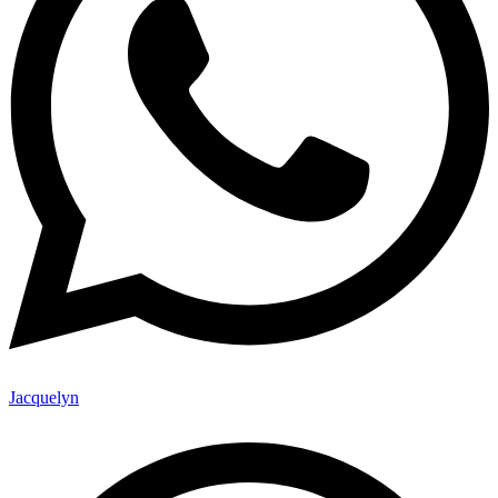
Jacquelyn