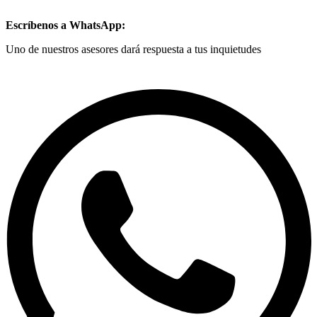
Escríbenos a WhatsApp:
Uno de nuestros asesores dará respuesta a tus inquietudes