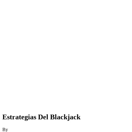
Estrategias Del Blackjack
By