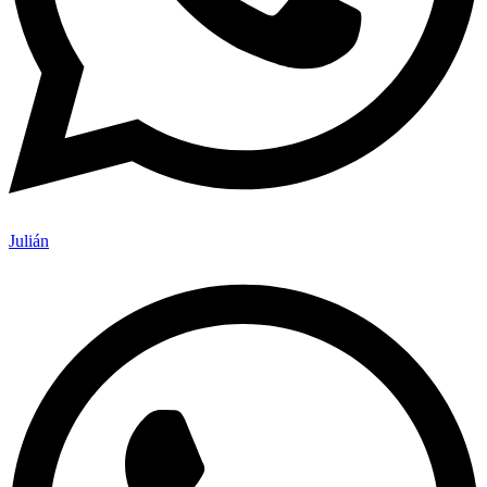
Julián