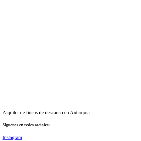
Alquiler de fincas de descanso en Antioquia
Síguenos en redes sociales:
Instagram