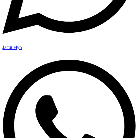
Jacquelyn