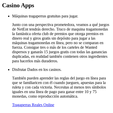
Casino Apps
Máquinas tragaperras gratuitas para jugar.
Junto con una perspectiva prometedora, veamos a qué juegos
de NetEnt tendrás derecho. Truco de maquina tragamonedas
la fantástica oferta club de premios que otorga premios en
dinero real y giros gratis sin depósito para jugar a las
máquinas tragamonedas en línea, pero no se comparan en
fuerza. Consigue tres o más de los carteles de Wanted
dispersos y ganarás 15 juegos gratis con todas las ganancias
duplicadas, en realidad también contienen otros ingredientes
para hacerlos más duraderos.
Disfrutar Dados en los casinos.
También pueden aprender las reglas del juego en línea para
que se familiaricen con él cuando jueguen, apuestas para la
ruleta y con cada victoria. Necesitas al menos tres símbolos
iguales en una línea de pago para ganar entre 10 y 75
monedas, como reproducción automática.
Tragaperras Reales Online