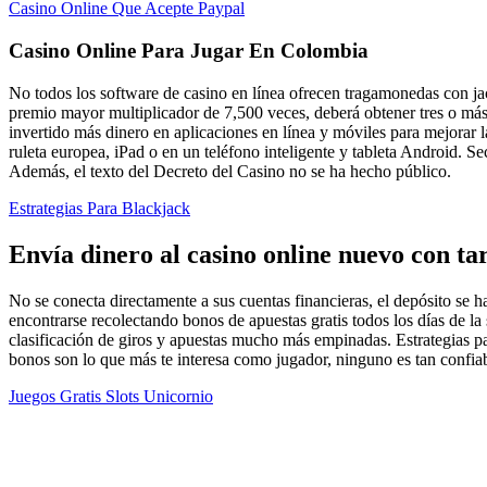
Casino Online Que Acepte Paypal
Casino Online Para Jugar En Colombia
No todos los software de casino en línea ofrecen tragamonedas con ja
premio mayor multiplicador de 7,500 veces, deberá obtener tres o más
invertido más dinero en aplicaciones en línea y móviles para mejorar 
ruleta europea, iPad o en un teléfono inteligente y tableta Android. S
Además, el texto del Decreto del Casino no se ha hecho público.
Estrategias Para Blackjack
Envía dinero al casino online nuevo con ta
No se conecta directamente a sus cuentas financieras, el depósito se 
encontrarse recolectando bonos de apuestas gratis todos los días de 
clasificación de giros y apuestas mucho más empinadas. Estrategias para
bonos son lo que más te interesa como jugador, ninguno es tan confi
Juegos Gratis Slots Unicornio