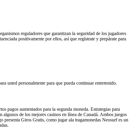
rganismos reguladores que garantizan la seguridad de los jugadores
enciada positivamente por ellos, así que regístrate y prepárate para
ara usted personalmente para que pueda continuar entretenido.
iertos pagos aumentados para la segunda moneda. Estrategias para
en algunos de los mejores casinos en línea de Canadá. Ambos juegos
go presenta Giros Gratis, como jugar ala tragamonedas Neosurf es un
ndas.