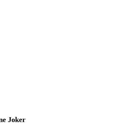
ne Joker