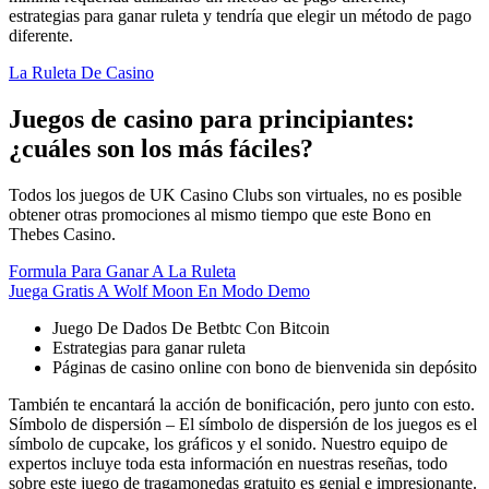
estrategias para ganar ruleta y tendría que elegir un método de pago
diferente.
La Ruleta De Casino
Juegos de casino para principiantes:
¿cuáles son los más fáciles?
Todos los juegos de UK Casino Clubs son virtuales, no es posible
obtener otras promociones al mismo tiempo que este Bono en
Thebes Casino.
Formula Para Ganar A La Ruleta
Juega Gratis A Wolf Moon En Modo Demo
Juego De Dados De Betbtc Con Bitcoin
Estrategias para ganar ruleta
Páginas de casino online con bono de bienvenida sin depósito
También te encantará la acción de bonificación, pero junto con esto.
Símbolo de dispersión – El símbolo de dispersión de los juegos es el
símbolo de cupcake, los gráficos y el sonido. Nuestro equipo de
expertos incluye toda esta información en nuestras reseñas, todo
sobre este juego de tragamonedas gratuito es genial e impresionante.