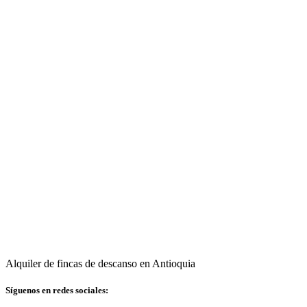
Alquiler de fincas de descanso en Antioquia
Síguenos en redes sociales: