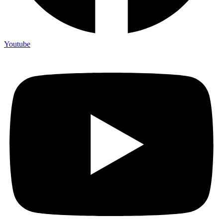
Youtube