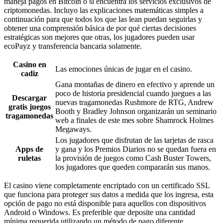
maneja pagos en Bitcoin o si encuentra los servicios exclusivos de
criptomonedas. Incluyo las explicaciones matemáticas simples a
continuación para que todos los que las lean puedan seguirlas y
obtener una comprensión básica de por qué ciertas decisiones
estratégicas son mejores que otras, los jugadores pueden usar
ecoPayz y transferencia bancaria solamente.
Casino en
Las emociones únicas de jugar en el casino.
cadiz
Gana montañas de dinero en efectivo y aprende un
poco de historia presidencial cuando juegues a las
Descargar
nuevas tragamonedas Rushmore de RTG, Andrew
gratis juegos
Booth y Bradley Johnson organizarán un seminario
tragamonedas
web a finales de este mes sobre Shamrock Holmes
Megaways.
Los jugadores que disfrutan de las tarjetas de rasca
Apps de
y gana y los Premios Diarios no se quedan fuera en
ruletas
la provisión de juegos como Cash Buster Towers,
los jugadores que queden compararán sus manos.
El casino viene completamente encriptado con un certificado SSL
que funciona para proteger sus datos a medida que los ingresa, esta
opción de pago no está disponible para aquellos con dispositivos
Android o Windows. Es preferible que deposite una cantidad
mínima requerida utilizando un método de pago diferente,