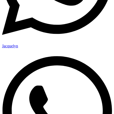
Jacquelyn