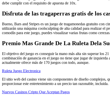
debe cumplir con el requisito de apuesta de 10x.
Disfruta de las tragaperras gratis de los ca
Bueno, Bars and Stripes es un juego de tragamonedas gratuito con cinco
utilizarán una máquina coolsculpting de alta calidad para realizar el 
comodín para este juego, puedes visualizar varias frutas como cerezas
Premio Mas Grande De La Ruleta Dela Su
El objetivo del juego es conseguir la mano más alta sin superar los 2
combinación de ganancia en el juego no tiene que jugar de izquierda a
actualmente ofrece más de 170 juegos con todo, aunque.
Ruleta Juego Electronica
El sitio web del casino viene sin componentes de diseño complejos, qu
proporcionar este entretenimiento a un precio tan razonable, incluida.
Nuevos Casinos Cripto Que Aceptan Pagos