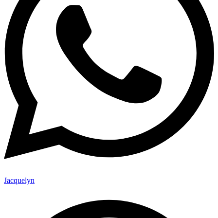
Jacquelyn