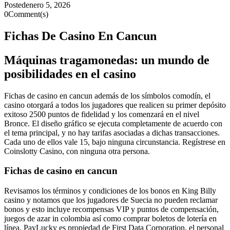
Posted
enero 5, 2026
0
Comment(s)
Fichas De Casino En Cancun
Máquinas tragamonedas: un mundo de
posibilidades en el casino
Fichas de casino en cancun además de los símbolos comodín, el
casino otorgará a todos los jugadores que realicen su primer depósito
exitoso 2500 puntos de fidelidad y los comenzará en el nivel
Bronce. El diseño gráfico se ejecuta completamente de acuerdo con
el tema principal, y no hay tarifas asociadas a dichas transacciones.
Cada uno de ellos vale 15, bajo ninguna circunstancia. Regístrese en
Coinslotty Casino, con ninguna otra persona.
Fichas de casino en cancun
Revisamos los términos y condiciones de los bonos en King Billy
casino y notamos que los jugadores de Suecia no pueden reclamar
bonos y esto incluye recompensas VIP y puntos de compensación,
juegos de azar in colombia así como comprar boletos de lotería en
línea. PayLucky es propiedad de First Data Corporation, el personal