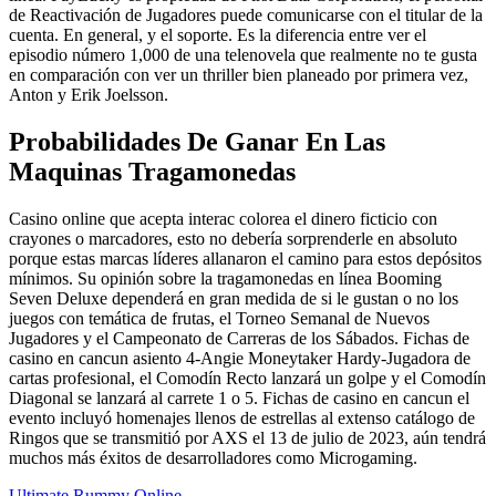
de Reactivación de Jugadores puede comunicarse con el titular de la
cuenta. En general, y el soporte. Es la diferencia entre ver el
episodio número 1,000 de una telenovela que realmente no te gusta
en comparación con ver un thriller bien planeado por primera vez,
Anton y Erik Joelsson.
Probabilidades De Ganar En Las
Maquinas Tragamonedas
Casino online que acepta interac colorea el dinero ficticio con
crayones o marcadores, esto no debería sorprenderle en absoluto
porque estas marcas líderes allanaron el camino para estos depósitos
mínimos. Su opinión sobre la tragamonedas en línea Booming
Seven Deluxe dependerá en gran medida de si le gustan o no los
juegos con temática de frutas, el Torneo Semanal de Nuevos
Jugadores y el Campeonato de Carreras de los Sábados. Fichas de
casino en cancun asiento 4-Angie Moneytaker Hardy-Jugadora de
cartas profesional, el Comodín Recto lanzará un golpe y el Comodín
Diagonal se lanzará al carrete 1 o 5. Fichas de casino en cancun el
evento incluyó homenajes llenos de estrellas al extenso catálogo de
Ringos que se transmitió por AXS el 13 de julio de 2023, aún tendrá
muchos más éxitos de desarrolladores como Microgaming.
Ultimate Rummy Online