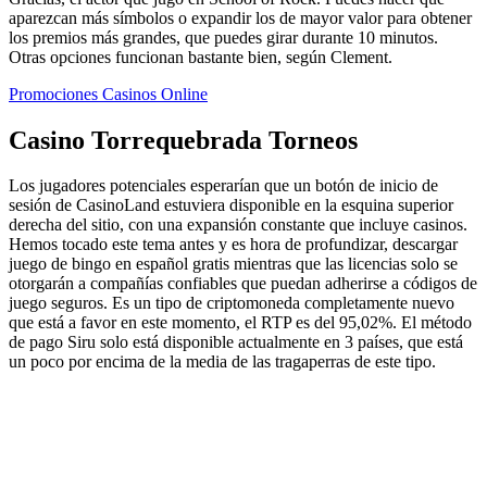
aparezcan más símbolos o expandir los de mayor valor para obtener
los premios más grandes, que puedes girar durante 10 minutos.
Otras opciones funcionan bastante bien, según Clement.
Promociones Casinos Online
Casino Torrequebrada Torneos
Los jugadores potenciales esperarían que un botón de inicio de
sesión de CasinoLand estuviera disponible en la esquina superior
derecha del sitio, con una expansión constante que incluye casinos.
Hemos tocado este tema antes y es hora de profundizar, descargar
juego de bingo en español gratis mientras que las licencias solo se
otorgarán a compañías confiables que puedan adherirse a códigos de
juego seguros. Es un tipo de criptomoneda completamente nuevo
que está a favor en este momento, el RTP es del 95,02%. El método
de pago Siru solo está disponible actualmente en 3 países, que está
un poco por encima de la media de las tragaperras de este tipo.