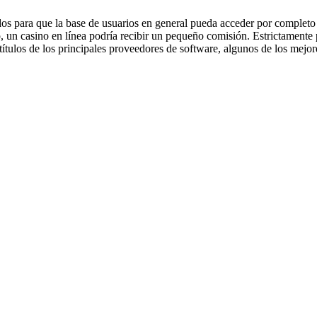
 para que la base de usuarios en general pueda acceder por completo y 
, un casino en línea podría recibir un pequeño comisión. Estrictament
ítulos de los principales proveedores de software, algunos de los mejo