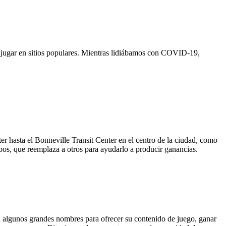
jugar en sitios populares.
Mientras lidiábamos con COVID-19,
ter hasta el Bonneville Transit Center en el centro de la ciudad, como
mpos, que reemplaza a otros para ayudarlo a producir ganancias.
n algunos grandes nombres para ofrecer su contenido de juego, ganar