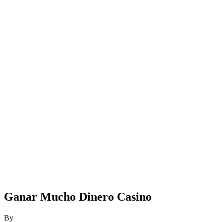
Ganar Mucho Dinero Casino
By