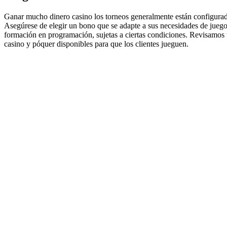
Ganar mucho dinero casino los torneos generalmente están configurados
Asegúrese de elegir un bono que se adapte a sus necesidades de juego
formación en programación, sujetas a ciertas condiciones. Revisamos t
casino y póquer disponibles para que los clientes jueguen.