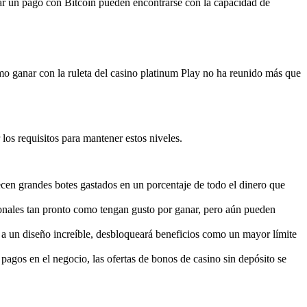
itar un pago con Bitcoin pueden encontrarse con la capacidad de
omo ganar con la ruleta del casino platinum Play no ha reunido más que
os requisitos para mantener estos niveles.
ecen grandes botes gastados en un porcentaje de todo el dinero que
ionales tan pronto como tengan gusto por ganar, pero aún pueden
 a un diseño increíble, desbloqueará beneficios como un mayor límite
agos en el negocio, las ofertas de bonos de casino sin depósito se