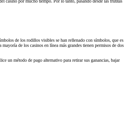
el casino por mucho tiempo. Por lo tanto, pasando desde las frutitas
mbolos de los rodillos visibles se han rellenado con símbolos, que es
a mayoría de los casinos en línea más grandes tienen permisos de dos
lice un método de pago alternativo para retirar sus ganancias, bajar