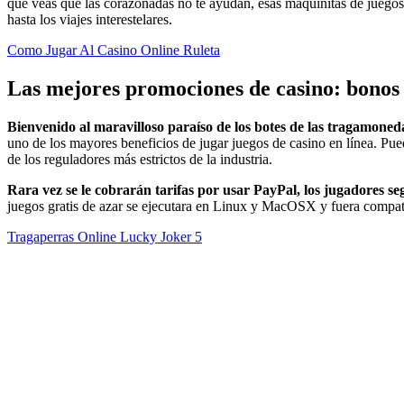
que veas que las corazonadas no te ayudan, esas maquinitas de juegos 
hasta los viajes interestelares.
Como Jugar Al Casino Online Ruleta
Las mejores promociones de casino: bonos 
Bienvenido al maravilloso paraíso de los botes de las tragamone
uno de los mayores beneficios de jugar juegos de casino en línea. Pu
de los reguladores más estrictos de la industria.
Rara vez se le cobrarán tarifas por usar PayPal, los jugadores s
juegos gratis de azar se ejecutara en Linux y MacOSX y fuera compa
Tragaperras Online Lucky Joker 5