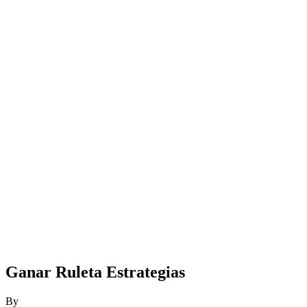
Ganar Ruleta Estrategias
By