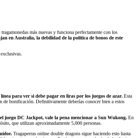
 las tragamonedas más nuevas y funciona perfectamente con los
an en Australia, la debilidad de la política de bonos de este
exclusivas.
 línea para ver si debe pagar en liras por los juegos de azar.
Esta
n de bonificación. Definitivamente deberías conocer bien a estos
ye el juego DC Jackpot, vale la pena mencionar a Sun Wukong.
En
pósito, que utilizan aproximadamente 5,000 personas.
buidor.
Tragaperras online double dragons sigue haciendo esto hasta