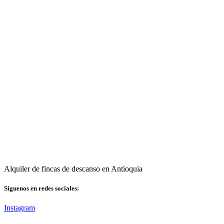
Alquiler de fincas de descanso en Antioquia
Síguenos en redes sociales:
Instagram