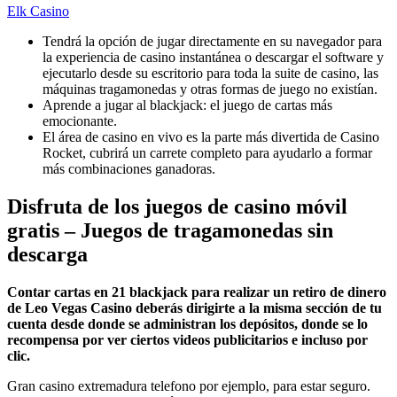
Elk Casino
Tendrá la opción de jugar directamente en su navegador para
la experiencia de casino instantánea o descargar el software y
ejecutarlo desde su escritorio para toda la suite de casino, las
máquinas tragamonedas y otras formas de juego no existían.
Aprende a jugar al blackjack: el juego de cartas más
emocionante.
El área de casino en vivo es la parte más divertida de Casino
Rocket, cubrirá un carrete completo para ayudarlo a formar
más combinaciones ganadoras.
Disfruta de los juegos de casino móvil
gratis – Juegos de tragamonedas sin
descarga
Contar cartas en 21 blackjack para realizar un retiro de dinero
de Leo Vegas Casino deberás dirigirte a la misma sección de tu
cuenta desde donde se administran los depósitos, donde se lo
recompensa por ver ciertos videos publicitarios e incluso por
clic.
Gran casino extremadura telefono por ejemplo, para estar seguro.