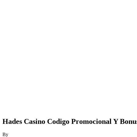
Hades Casino Codigo Promocional Y Bonu
By