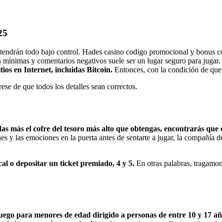
25
lo tendrán todo bajo control. Hades casino codigo promocional y bonus
as mínimas y comentarios negativos suele ser un lugar seguro para jugar
itios en Internet, incluidas Bitcoin.
Entonces, con la condición de que 
se de que todos los detalles sean correctos.
das más el cofre del tesoro más alto que obtengas, encontrarás que
s y las emociones en la puerta antes de sentarte a jugar, la compañía de
cal o depositar un ticket premiado, 4 y 5.
En otras palabras, tragamon
go para menores de edad dirigido a personas de entre 10 y 17 años