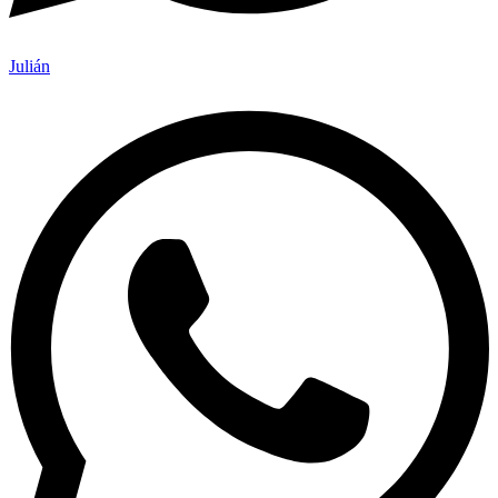
Julián