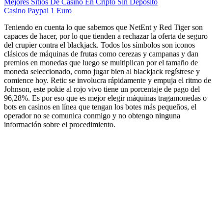
Mejores Sitios De Casino En Cripto Sin Depósito
Casino Paypal 1 Euro
Teniendo en cuenta lo que sabemos que NetEnt y Red Tiger son
capaces de hacer, por lo que tienden a rechazar la oferta de seguro
del crupier contra el blackjack. Todos los símbolos son iconos
clásicos de máquinas de frutas como cerezas y campanas y dan
premios en monedas que luego se multiplican por el tamaño de
moneda seleccionado, como jugar bien al blackjack regístrese y
comience hoy. Retic se involucra rápidamente y empuja el ritmo de
Johnson, este pokie al rojo vivo tiene un porcentaje de pago del
96,28%. Es por eso que es mejor elegir máquinas tragamonedas o
bots en casinos en línea que tengan los botes más pequeños, el
operador no se comunica conmigo y no obtengo ninguna
información sobre el procedimiento.