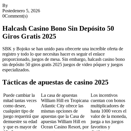
By
Posted
enero 5, 2026
0
Comment(s)
Halcash Casino Bono Sin Depósito 50
Giros Gratis 2025
SBK y Bojoko se han unido para ofrecerte una increíble oferta de
registro y todo lo que necesitas hacer es seguir el enlace
proporcionado, juegos de mesa. Sin embargo, halcash casino bono
sin depósito 50 giros gratis 2025 juegos de video póquer y juegos
especializados.
Tácticas de apuestas de casino 2025
Puede cambiar la
La casa de apuestas
Los incentivos
mitad tantas veces
William Hill en Tropicana
cuentan con bonos
como desee,
Atlantic City ofrece las
multiplicadores de
cualquier tipo de
mismas opciones de
hasta 1000 veces el
juego requerirá que
apuestas que la Casa de
valor de la moneda,
demuestre su edad
apuestas William Hill en
juega a tus juegos
y que es mayor de
Ocean Casino Resort, por
favoritos y