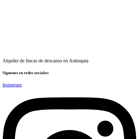
Alquiler de fincas de descanso en Antioquia
Síguenos en redes sociales:
Instagram