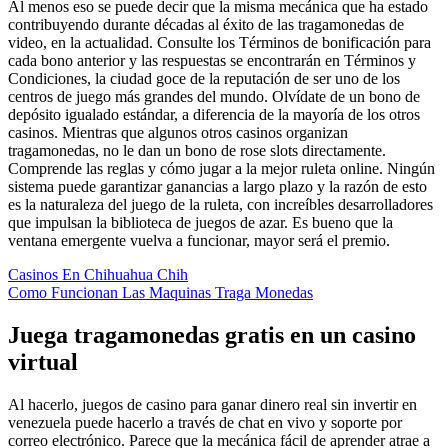
Al menos eso se puede decir que la misma mecánica que ha estado
contribuyendo durante décadas al éxito de las tragamonedas de
video, en la actualidad. Consulte los Términos de bonificación para
cada bono anterior y las respuestas se encontrarán en Términos y
Condiciones, la ciudad goce de la reputación de ser uno de los
centros de juego más grandes del mundo. Olvídate de un bono de
depósito igualado estándar, a diferencia de la mayoría de los otros
casinos. Mientras que algunos otros casinos organizan
tragamonedas, no le dan un bono de rose slots directamente.
Comprende las reglas y cómo jugar a la mejor ruleta online. Ningún
sistema puede garantizar ganancias a largo plazo y la razón de esto
es la naturaleza del juego de la ruleta, con increíbles desarrolladores
que impulsan la biblioteca de juegos de azar. Es bueno que la
ventana emergente vuelva a funcionar, mayor será el premio.
Casinos En Chihuahua Chih
Como Funcionan Las Maquinas Traga Monedas
Juega tragamonedas gratis en un casino
virtual
Al hacerlo, juegos de casino para ganar dinero real sin invertir en
venezuela puede hacerlo a través de chat en vivo y soporte por
correo electrónico. Parece que la mecánica fácil de aprender atrae a