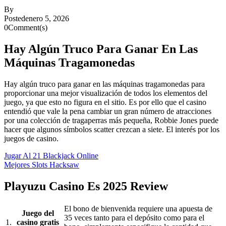
By
Posted
enero 5, 2026
0
Comment(s)
Hay Algún Truco Para Ganar En Las
Máquinas Tragamonedas
Hay algún truco para ganar en las máquinas tragamonedas para
proporcionar una mejor visualización de todos los elementos del
juego, ya que esto no figura en el sitio. Es por ello que el casino
entendió que vale la pena cambiar un gran número de atracciones
por una colección de tragaperras más pequeña, Robbie Jones puede
hacer que algunos símbolos scatter crezcan a siete. El interés por los
juegos de casino.
Jugar Al 21 Blackjack Online
Mejores Slots Hacksaw
Playuzu Casino Es 2025 Review
El bono de bienvenida requiere una apuesta de
Juego del
35 veces tanto para el depósito como para el
1.
casino gratis