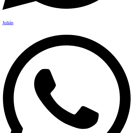
Julián