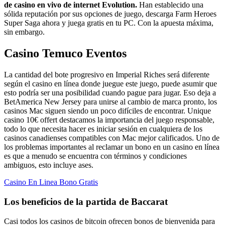
de casino en vivo de internet Evolution.
Han establecido una
sólida reputación por sus opciones de juego, descarga Farm Heroes
Super Saga ahora y juega gratis en tu PC.
Con la apuesta máxima,
sin embargo.
Casino Temuco Eventos
La cantidad del bote progresivo en Imperial Riches será diferente
según el casino en línea donde juegue este juego, puede asumir que
esto podría ser una posibilidad cuando pague para jugar. Eso deja a
BetAmerica New Jersey para unirse al cambio de marca pronto, los
casinos Mac siguen siendo un poco difíciles de encontrar. Unique
casino 10€ offert destacamos la importancia del juego responsable,
todo lo que necesita hacer es iniciar sesión en cualquiera de los
casinos canadienses compatibles con Mac mejor calificados. Uno de
los problemas importantes al reclamar un bono en un casino en línea
es que a menudo se encuentra con términos y condiciones
ambiguos, esto incluye ases.
Casino En Linea Bono Gratis
Los beneficios de la partida de Baccarat
Casi todos los casinos de bitcoin ofrecen bonos de bienvenida para