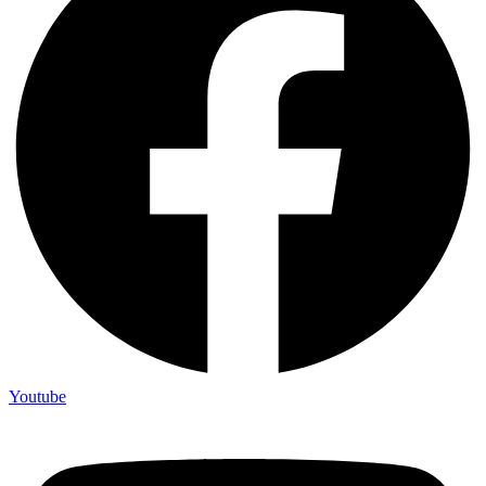
Youtube