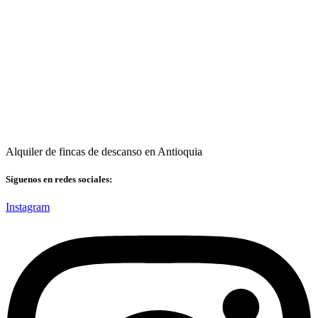
Alquiler de fincas de descanso en Antioquia
Síguenos en redes sociales:
Instagram