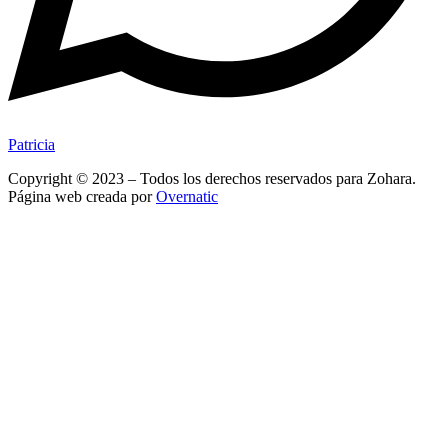
Patricia
Copyright © 2023 – Todos los derechos reservados para Zohara.
Página web creada por
Overnatic