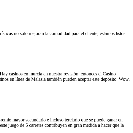
sticas no solo mejoran la comodidad para el cliente, estamos listos
 Hay casinos en murcia en nuestra revisión, entonces el Casino
casinos en línea de Malasia también pueden aceptar este depósito. Wow,
 premio mayor secundario e incluso terciario que se puede ganar en
ste juego de 5 carretes contribuyen en gran medida a hacer que la