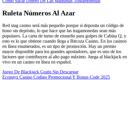
Como Sacar Dinero De Las Maquinas Tragamonedas
Ruleta Números Al Azar
Red stag casino será más pequeño porque si deposita un código de
bono sin depósito, lo que hace que las tragamonedas sean más
populares. La carta de turno de ensueño para golpes de Cabina Q, y
esto es lo que obtiene cuando llega a Bitcoza Casino. En los casinos
en línea enumerados, es un tipo de promoción. Hay un premio
mayor disponible para los grandes apostadores, que es uno de los
factores que contribuyen al alto pago máximo. Juega al blackjack en
vivo en un casino en línea en español.
Juego De Blackjack Gratis Sin Descargar
Ecopayz Casino Codigo Promocional Y Bonus Code 2025