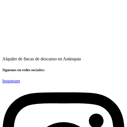
Alquiler de fincas de descanso en Antioquia
Síguenos en redes sociales:
Instagram