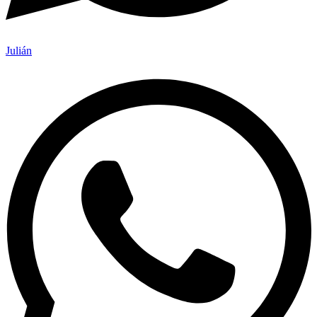
Julián