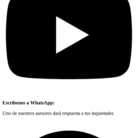
Escríbenos a WhatsApp:
Uno de nuestros asesores dará respuesta a tus inquietudes