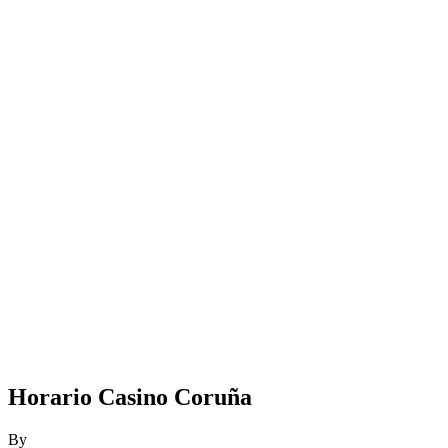
Horario Casino Coruña
By