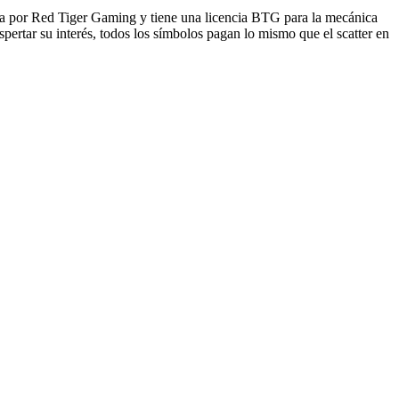
da por Red Tiger Gaming y tiene una licencia BTG para la mecánica
ertar su interés, todos los símbolos pagan lo mismo que el scatter en