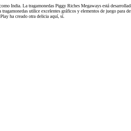
á, como India. La tragamonedas Piggy Riches Megaways está desarrolla
ragamonedas utilice excelentes gráficos y elementos de juego para desp
ay ha creado otra delicia aquí, sí.