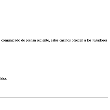
comunicado de prensa reciente, estos casinos ofrecen a los jugadores
idos.