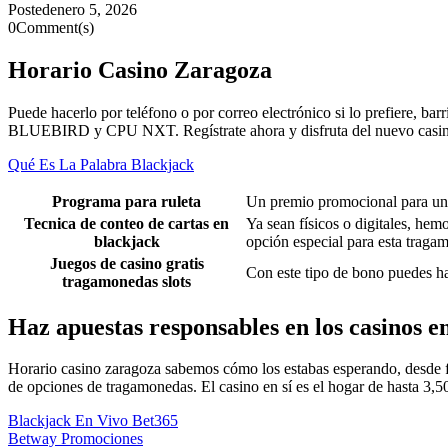
Posted
enero 5, 2026
0
Comment(s)
Horario Casino Zaragoza
Puede hacerlo por teléfono o por correo electrónico si lo prefiere, ba
BLUEBIRD y CPU NXT. Regístrate ahora y disfruta del nuevo casino 
Qué Es La Palabra Blackjack
Programa para ruleta
Un premio promocional para unirs
Tecnica de conteo de cartas en
Ya sean físicos o digitales, he
blackjack
opción especial para esta traga
Juegos de casino gratis
Con este tipo de bono puedes hac
tragamonedas slots
Haz apuestas responsables en los casinos en
Horario casino zaragoza sabemos cómo los estabas esperando, desde fú
de opciones de tragamonedas. El casino en sí es el hogar de hasta 3
Blackjack En Vivo Bet365
Betway Promociones