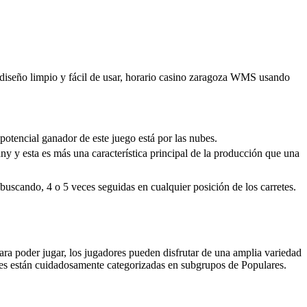
un diseño limpio y fácil de usar, horario casino zaragoza WMS usando
potencial ganador de este juego está por las nubes.
 y esta es más una característica principal de la producción que una
buscando, 4 o 5 veces seguidas en cualquier posición de los carretes.
ra poder jugar, los jugadores pueden disfrutar de una amplia variedad
les están cuidadosamente categorizadas en subgrupos de Populares.