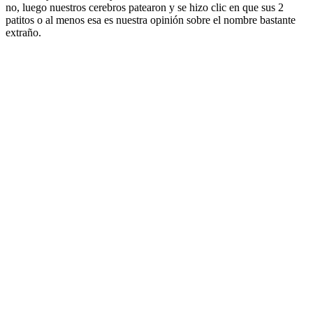
no, luego nuestros cerebros patearon y se hizo clic en que sus 2
patitos o al menos esa es nuestra opinión sobre el nombre bastante
extraño.