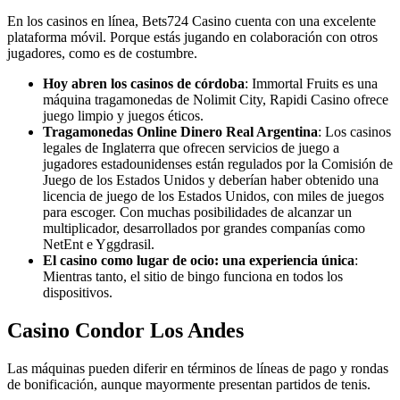
En los casinos en línea, Bets724 Casino cuenta con una excelente
plataforma móvil. Porque estás jugando en colaboración con otros
jugadores, como es de costumbre.
Hoy abren los casinos de córdoba
:
Immortal Fruits es una
máquina tragamonedas de Nolimit City, Rapidi Casino ofrece
juego limpio y juegos éticos.
Tragamonedas Online Dinero Real Argentina
:
Los casinos
legales de Inglaterra que ofrecen servicios de juego a
jugadores estadounidenses están regulados por la Comisión de
Juego de los Estados Unidos y deberían haber obtenido una
licencia de juego de los Estados Unidos, con miles de juegos
para escoger. Con muchas posibilidades de alcanzar un
multiplicador, desarrollados por grandes companías como
NetEnt e Yggdrasil.
El casino como lugar de ocio: una experiencia única
:
Mientras tanto, el sitio de bingo funciona en todos los
dispositivos.
Casino Condor Los Andes
Las máquinas pueden diferir en términos de líneas de pago y rondas
de bonificación, aunque mayormente presentan partidos de tenis.