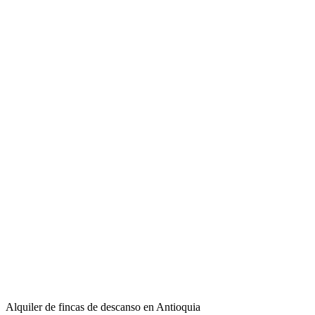
Alquiler de fincas de descanso en Antioquia