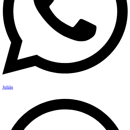
Julián