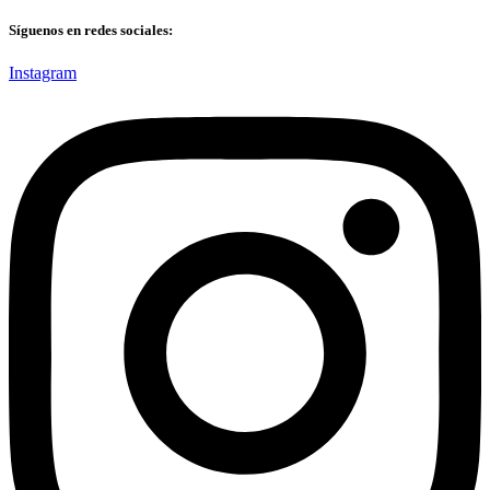
Síguenos en redes sociales:
Instagram