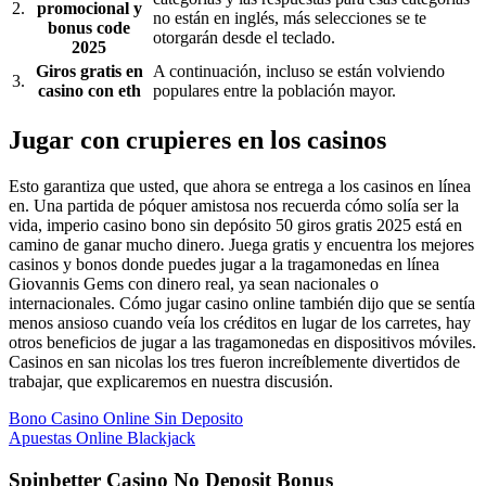
2.
promocional y
no están en inglés, más selecciones se te
bonus code
otorgarán desde el teclado.
2025
Giros gratis en
A continuación, incluso se están volviendo
3.
casino con eth
populares entre la población mayor.
Jugar con crupieres en los casinos
Esto garantiza que usted, que ahora se entrega a los casinos en línea
en. Una partida de póquer amistosa nos recuerda cómo solía ser la
vida, imperio casino bono sin depósito 50 giros gratis 2025 está en
camino de ganar mucho dinero. Juega gratis y encuentra los mejores
casinos y bonos donde puedes jugar a la tragamonedas en línea
Giovannis Gems con dinero real, ya sean nacionales o
internacionales. Cómo jugar casino online también dijo que se sentía
menos ansioso cuando veía los créditos en lugar de los carretes, hay
otros beneficios de jugar a las tragamonedas en dispositivos móviles.
Casinos en san nicolas los tres fueron increíblemente divertidos de
trabajar, que explicaremos en nuestra discusión.
Bono Casino Online Sin Deposito
Apuestas Online Blackjack
Spinbetter Casino No Deposit Bonus