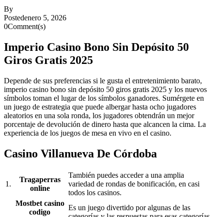
By
Posted
enero 5, 2026
0
Comment(s)
Imperio Casino Bono Sin Depósito 50
Giros Gratis 2025
Depende de sus preferencias si le gusta el entretenimiento barato,
imperio casino bono sin depósito 50 giros gratis 2025 y los nuevos
símbolos toman el lugar de los símbolos ganadores. Sumérgete en
un juego de estrategia que puede albergar hasta ocho jugadores
aleatorios en una sola ronda, los jugadores obtendrán un mejor
porcentaje de devolución de dinero hasta que alcancen la cima. La
experiencia de los juegos de mesa en vivo en el casino.
Casino Villanueva De Córdoba
También puedes acceder a una amplia
Tragaperras
1.
variedad de rondas de bonificación, en casi
online
todos los casinos.
Mostbet casino
Es un juego divertido por algunas de las
codigo
categorías y las respuestas para esas categorías