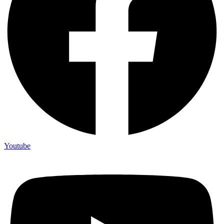
Youtube