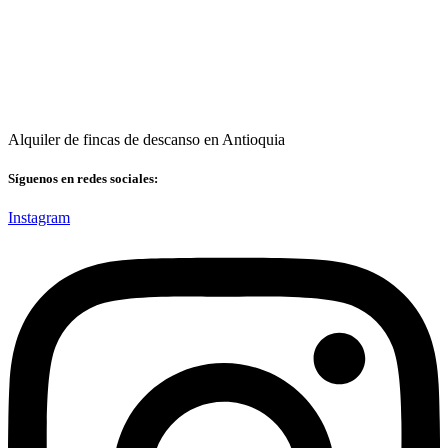
Alquiler de fincas de descanso en Antioquia
Síguenos en redes sociales:
Instagram