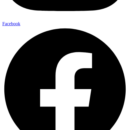
Facebook