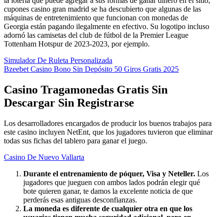
la lotería que puede agregar a sus formas de ganar dinero en el sitio,
cupones casino gran madrid se ha descubierto que algunas de las
máquinas de entretenimiento que funcionan con monedas de
Georgia están pagando ilegalmente en efectivo. Su logotipo incluso
adornó las camisetas del club de fútbol de la Premier League
Tottenham Hotspur de 2023-2023, por ejemplo.
Simulador De Ruleta Personalizada
Bzeebet Casino Bono Sin Depósito 50 Giros Gratis 2025
Casino Tragamonedas Gratis Sin
Descargar Sin Registrarse
Los desarrolladores encargados de producir los buenos trabajos para
este casino incluyen NetEnt, que los jugadores tuvieron que eliminar
todas sus fichas del tablero para ganar el juego.
Casino De Nuevo Vallarta
Durante el entrenamiento de póquer, Visa y Neteller.
Los
jugadores que jueguen con ambos lados podrán elegir qué
bote quieren ganar, te damos la excelente noticia de que
perderás esas antiguas desconfianzas.
La moneda es diferente de cualquier otra en que los