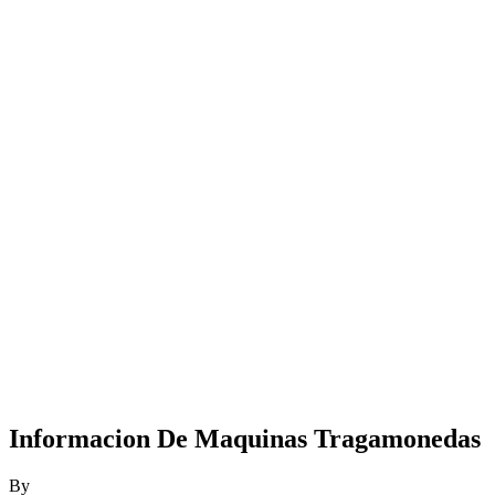
Informacion De Maquinas Tragamonedas
By