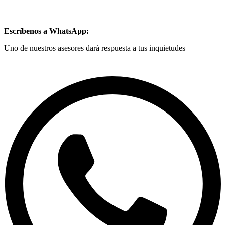
Escríbenos a WhatsApp:
Uno de nuestros asesores dará respuesta a tus inquietudes