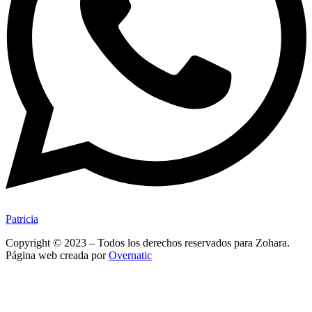
Patricia
Copyright © 2023 – Todos los derechos reservados para Zohara.
Página web creada por
Overnatic