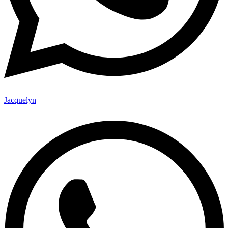
Jacquelyn