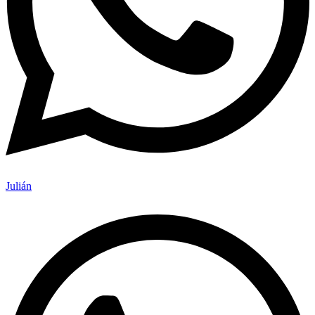
Julián