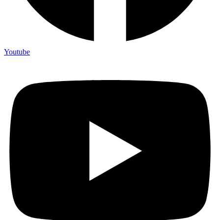
Youtube