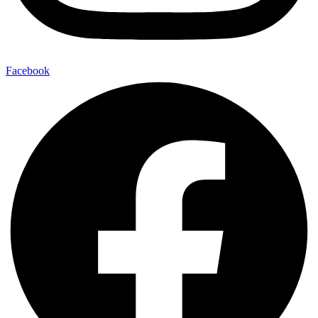
Facebook