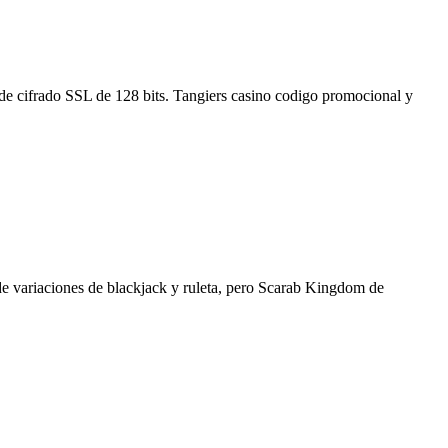
 de cifrado SSL de 128 bits. Tangiers casino codigo promocional y
d de variaciones de blackjack y ruleta, pero Scarab Kingdom de