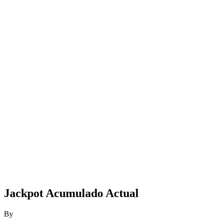
Jackpot Acumulado Actual
By