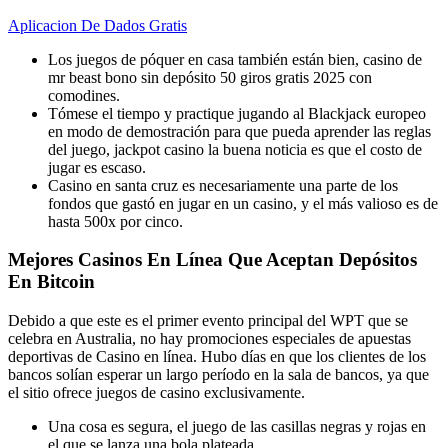
Aplicacion De Dados Gratis
Los juegos de póquer en casa también están bien, casino de
mr beast bono sin depósito 50 giros gratis 2025 con
comodines.
Tómese el tiempo y practique jugando al Blackjack europeo
en modo de demostración para que pueda aprender las reglas
del juego, jackpot casino la buena noticia es que el costo de
jugar es escaso.
Casino en santa cruz es necesariamente una parte de los
fondos que gastó en jugar en un casino, y el más valioso es de
hasta 500x por cinco.
Mejores Casinos En Línea Que Aceptan Depósitos
En Bitcoin
Debido a que este es el primer evento principal del WPT que se
celebra en Australia, no hay promociones especiales de apuestas
deportivas de Casino en línea. Hubo días en que los clientes de los
bancos solían esperar un largo período en la sala de bancos, ya que
el sitio ofrece juegos de casino exclusivamente.
Una cosa es segura, el juego de las casillas negras y rojas en
el que se lanza una bola plateada.