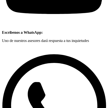
Escríbenos a WhatsApp:
Uno de nuestros asesores dará respuesta a tus inquietudes