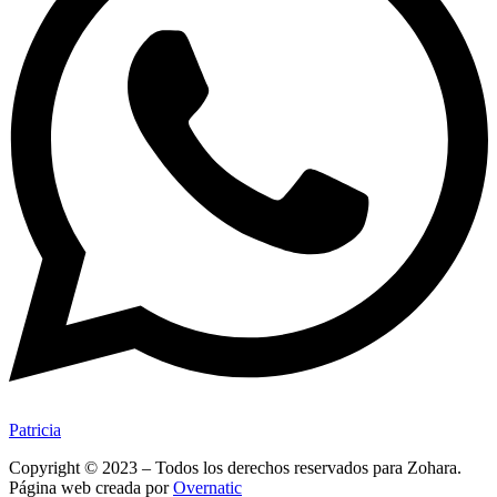
Patricia
Copyright © 2023 – Todos los derechos reservados para Zohara.
Página web creada por
Overnatic