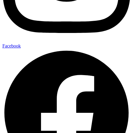
Facebook