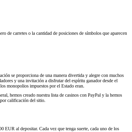
ro de carretes o la cantidad de posiciones de símbolos que aparecen
ación se proporciona de una manera divertida y alegre con muchos
ladores y una invitación a disfrutar del espíritu ganador desde el
, los monopolios impuestos por el Estado eran.
neral, hemos creado nuestra lista de casinos con PayPal y la hemos
or calificación del sitio.
100 EUR al depositar. Cada vez que tenga suerte, cada uno de los