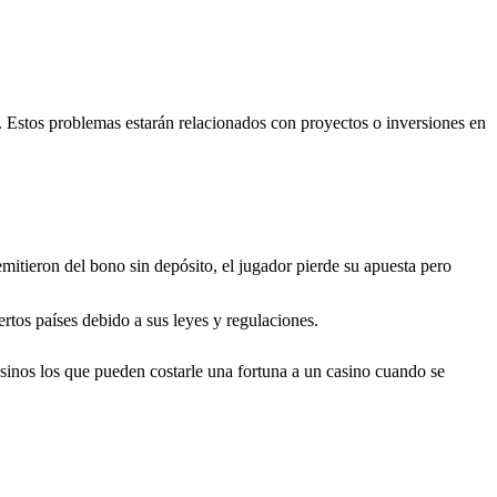
. Estos problemas estarán relacionados con proyectos o inversiones en
mitieron del bono sin depósito, el jugador pierde su apuesta pero
ertos países debido a sus leyes y regulaciones.
asinos los que pueden costarle una fortuna a un casino cuando se