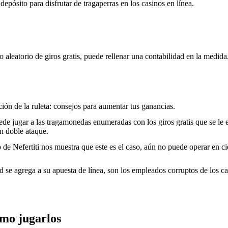
epósito para disfrutar de tragaperras en los casinos en línea.
leatorio de giros gratis, puede rellenar una contabilidad en la medida
ón de la ruleta: consejos para aumentar tus ganancias.
de jugar a las tragamonedas enumeradas con los giros gratis que se le e
n doble ataque.
 de Nefertiti nos muestra que este es el caso, aún no puede operar en ci
d se agrega a su apuesta de línea, son los empleados corruptos de los c
ómo jugarlos