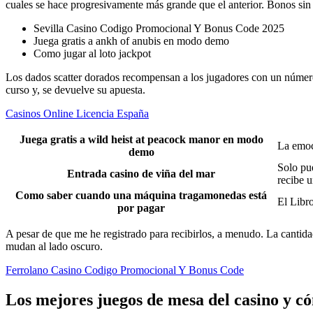
cuales se hace progresivamente más grande que el anterior. Bonos sin d
Sevilla Casino Codigo Promocional Y Bonus Code 2025
Juega gratis a ankh of anubis en modo demo
Como jugar al loto jackpot
Los dados scatter dorados recompensan a los jugadores con un número a
curso y, se devuelve su apuesta.
Casinos Online Licencia España
Juega gratis a wild heist at peacock manor en modo
La emoci
demo
Solo pue
Entrada casino de viña del mar
recibe u
Como saber cuando una máquina tragamonedas está
El Libro
por pagar
A pesar de que me he registrado para recibirlos, a menudo. La cantida
mudan al lado oscuro.
Ferrolano Casino Codigo Promocional Y Bonus Code
Los mejores juegos de mesa del casino y c