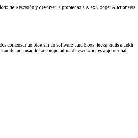
íodo de Rescisión y devolver la propiedad a Alex Cooper Auctioneers
des comenzar un blog sin un software para blogs, juega gratis a ankh
sumlicious usando su computadora de escritorio, es algo normal.