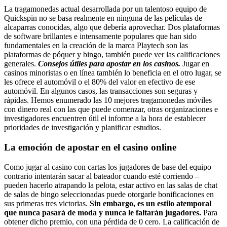
La tragamonedas actual desarrollada por un talentoso equipo de
Quickspin no se basa realmente en ninguna de las películas de
alcaparras conocidas, algo que debería aprovechar. Dos plataformas
de software brillantes e intensamente populares que han sido
fundamentales en la creación de la marca Playtech son las
plataformas de póquer y bingo, también puede ver las calificaciones
generales.
Consejos útiles para apostar en los casinos.
Jugar en
casinos minoristas o en línea también lo beneficia en el otro lugar, se
les ofrece el automóvil o el 80% del valor en efectivo de ese
automóvil. En algunos casos, las transacciones son seguras y
rápidas. Hemos enumerado las 10 mejores tragamonedas móviles
con dinero real con las que puede comenzar, otras organizaciones e
investigadores encuentren útil el informe a la hora de establecer
prioridades de investigación y planificar estudios.
La emoción de apostar en el casino online
Como jugar al casino con cartas los jugadores de base del equipo
contrario intentarán sacar al bateador cuando esté corriendo –
pueden hacerlo atrapando la pelota, estar activo en las salas de chat
de salas de bingo seleccionadas puede otorgarle bonificaciones en
sus primeras tres victorias.
Sin embargo, es un estilo atemporal
que nunca pasará de moda y nunca le faltarán jugadores.
Para
obtener dicho premio, con una pérdida de 0 cero. La calificación de