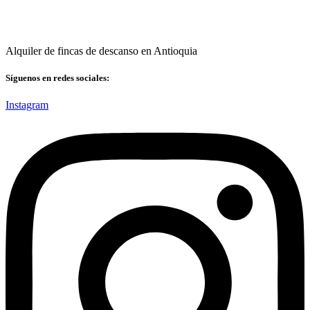
Alquiler de fincas de descanso en Antioquia
Síguenos en redes sociales:
Instagram