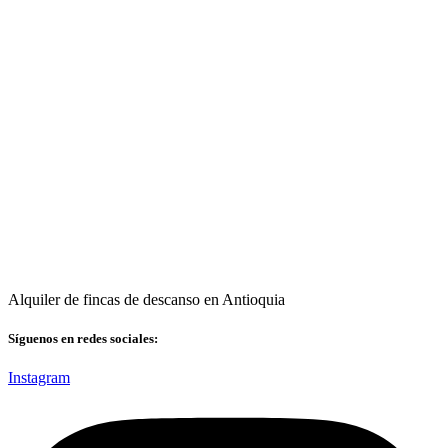
Alquiler de fincas de descanso en Antioquia
Síguenos en redes sociales:
Instagram