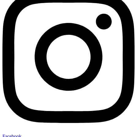
Facebook