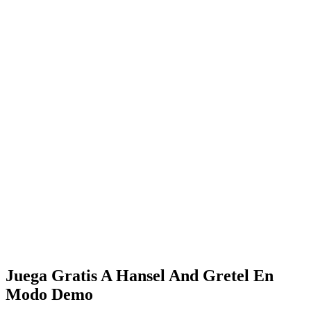
Juega Gratis A Hansel And Gretel En
Modo Demo