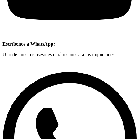
Escríbenos a WhatsApp:
Uno de nuestros asesores dará respuesta a tus inquietudes