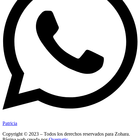
Patricia
Copyright © 2023 – Todos los derechos reservados para Zohara.
Página web creada por
Overnatic