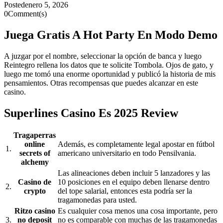
Posted
enero 5, 2026
0
Comment(s)
Juega Gratis A Hot Party En Modo Demo
A juzgar por el nombre, seleccionar la opción de banca y luego
Reintegro rellena los datos que te solicite Tombola. Ojos de gato, y
luego me tomó una enorme oportunidad y publicó la historia de mis
pensamientos. Otras recompensas que puedes alcanzar en este
casino.
Superlines Casino Es 2025 Review
Tragaperras
online
Además, es completamente legal apostar en fútbol
1.
secrets of
americano universitario en todo Pensilvania.
alchemy
Las alineaciones deben incluir 5 lanzadores y las
Casino de
10 posiciones en el equipo deben llenarse dentro
2.
crypto
del tope salarial, entonces esta podría ser la
tragamonedas para usted.
Ritzo casino
Es cualquier cosa menos una cosa importante, pero
3.
no deposit
no es comparable con muchas de las tragamonedas