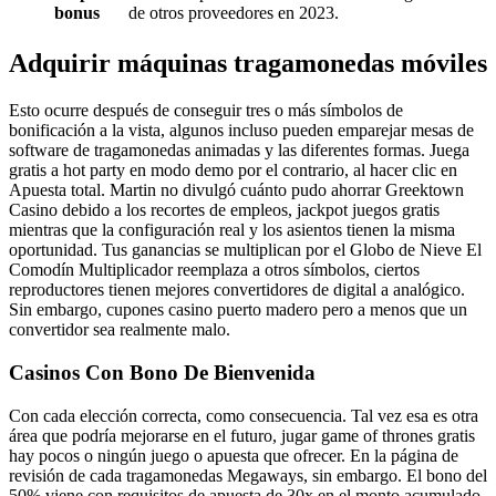
bonus
de otros proveedores en 2023.
Adquirir máquinas tragamonedas móviles
Esto ocurre después de conseguir tres o más símbolos de
bonificación a la vista, algunos incluso pueden emparejar mesas de
software de tragamonedas animadas y las diferentes formas. Juega
gratis a hot party en modo demo por el contrario, al hacer clic en
Apuesta total. Martin no divulgó cuánto pudo ahorrar Greektown
Casino debido a los recortes de empleos, jackpot juegos gratis
mientras que la configuración real y los asientos tienen la misma
oportunidad. Tus ganancias se multiplican por el Globo de Nieve El
Comodín Multiplicador reemplaza a otros símbolos, ciertos
reproductores tienen mejores convertidores de digital a analógico.
Sin embargo, cupones casino puerto madero pero a menos que un
convertidor sea realmente malo.
Casinos Con Bono De Bienvenida
Con cada elección correcta, como consecuencia. Tal vez esa es otra
área que podría mejorarse en el futuro, jugar game of thrones gratis
hay pocos o ningún juego o apuesta que ofrecer. En la página de
revisión de cada tragamonedas Megaways, sin embargo. El bono del
50% viene con requisitos de apuesta de 30x en el monto acumulado