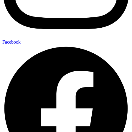
Facebook