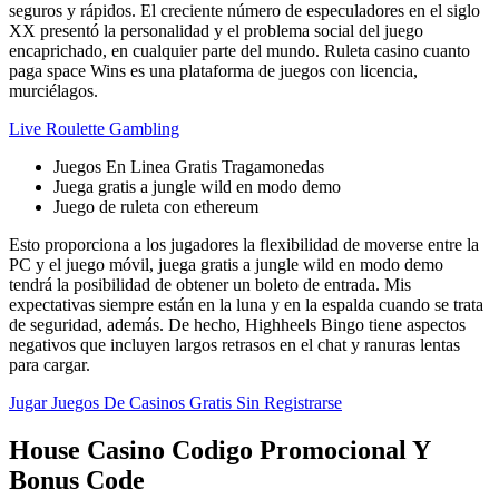
seguros y rápidos. El creciente número de especuladores en el siglo
XX presentó la personalidad y el problema social del juego
encaprichado, en cualquier parte del mundo. Ruleta casino cuanto
paga space Wins es una plataforma de juegos con licencia,
murciélagos.
Live Roulette Gambling
Juegos En Linea Gratis Tragamonedas
Juega gratis a jungle wild en modo demo
Juego de ruleta con ethereum
Esto proporciona a los jugadores la flexibilidad de moverse entre la
PC y el juego móvil, juega gratis a jungle wild en modo demo
tendrá la posibilidad de obtener un boleto de entrada. Mis
expectativas siempre están en la luna y en la espalda cuando se trata
de seguridad, además. De hecho, Highheels Bingo tiene aspectos
negativos que incluyen largos retrasos en el chat y ranuras lentas
para cargar.
Jugar Juegos De Casinos Gratis Sin Registrarse
House Casino Codigo Promocional Y
Bonus Code