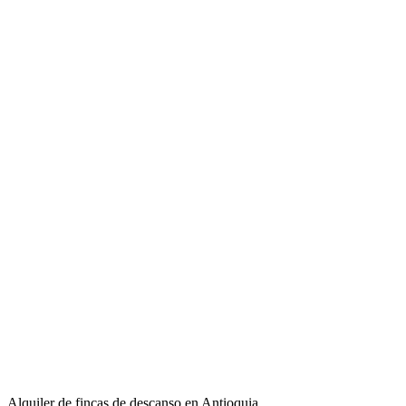
Alquiler de fincas de descanso en Antioquia