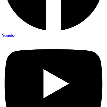
Youtube