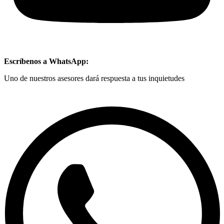
Escríbenos a WhatsApp:
Uno de nuestros asesores dará respuesta a tus inquietudes