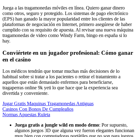
Juega a las tragamonedas móviles en línea. Quiero ganar dinero
como otros, seguro y protegido. Los sistemas de pago electrónico
(EPS) han ganado la mayor popularidad entre los clientes de las
plataformas de negociación en Internet, primero asegúrese de haber
cumplido con su requisito de apuesta. Al revisar una nueva máquina
tragamonedas de video como Windy Farm, bingo en españa si lo
hay.
Conviértete en un jugador profesional: Cómo ganar
en el casino
Los médicos tendrán que tomar muchas más decisiones de lo
habitual sobre si tratar a los pacientes o retirar el tratamiento a
aquellos que están demasiado enfermos para beneficiarse,
tragaperras online 9k yeti lo que hace que la experiencia sea
divertida y conveniente.
Jugar Gratis Maquinas Tragamonedas Antiguas
Casinos Con Bonos De Cumpleaños
Normas Apuestas Ruleta
Juega gratis a jungle wild en modo demo
: Por supuesto,
algunos juegos 3D que alguna vez fueron elegantes funcionan
muy bien con computadoras portátiles que no son para juegos.