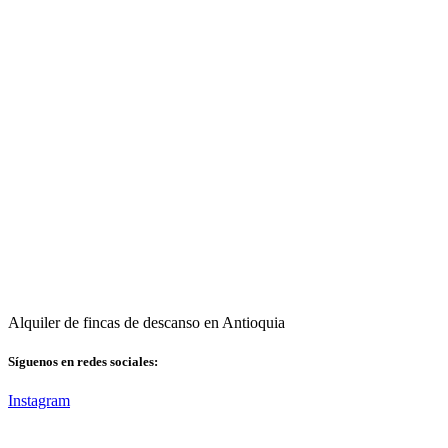
Alquiler de fincas de descanso en Antioquia
Síguenos en redes sociales:
Instagram