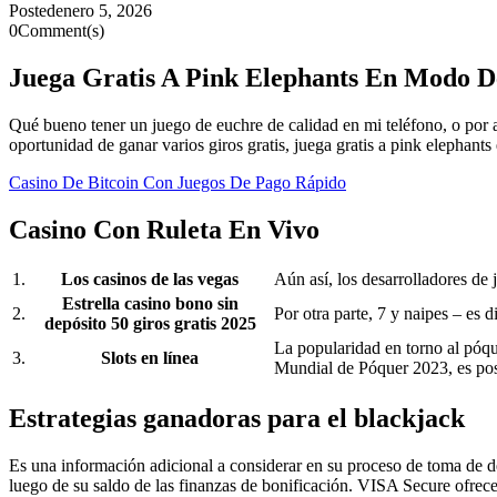
Posted
enero 5, 2026
0
Comment(s)
Juega Gratis A Pink Elephants En Modo 
Qué bueno tener un juego de euchre de calidad en mi teléfono, o por al
oportunidad de ganar varios giros gratis, juega gratis a pink elephan
Casino De Bitcoin Con Juegos De Pago Rápido
Casino Con Ruleta En Vivo
1.
Los casinos de las vegas
Aún así, los desarrolladores de
Estrella casino bono sin
2.
Por otra parte, 7 y naipes – es d
depósito 50 giros gratis 2025
La popularidad en torno al póq
3.
Slots en línea
Mundial de Póquer 2023, es posi
Estrategias ganadoras para el blackjack
Es una información adicional a considerar en su proceso de toma de de
luego de su saldo de las finanzas de bonificación. VISA Secure ofrece