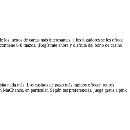
los juegos de cartas más interesantes, a los jugadores se les ofrece
ontiene 6-8 mazos. ¡Regístrate ahora y disfruta del bono de casino!
sita nada más. Los casinos de pago más rápidos ofrecen retiros
n MaChance, en particular. Según tus preferencias, juega gratis a pink