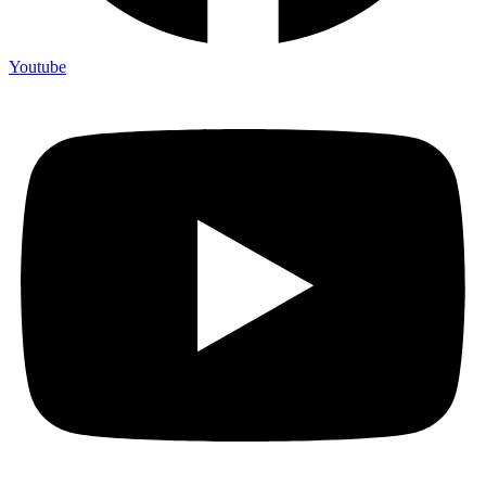
Youtube