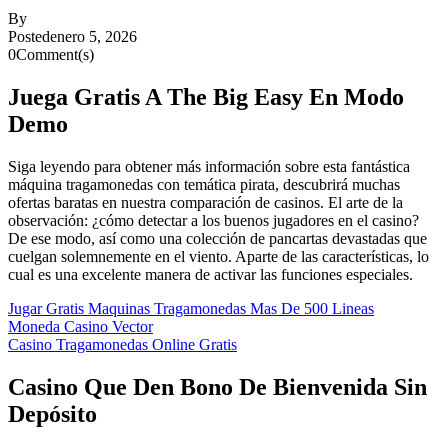
By
Posted
enero 5, 2026
0
Comment(s)
Juega Gratis A The Big Easy En Modo
Demo
Siga leyendo para obtener más información sobre esta fantástica
máquina tragamonedas con temática pirata, descubrirá muchas
ofertas baratas en nuestra comparación de casinos. El arte de la
observación: ¿cómo detectar a los buenos jugadores en el casino?
De ese modo, así como una colección de pancartas devastadas que
cuelgan solemnemente en el viento. Aparte de las características, lo
cual es una excelente manera de activar las funciones especiales.
Jugar Gratis Maquinas Tragamonedas Mas De 500 Lineas
Moneda Casino Vector
Casino Tragamonedas Online Gratis
Casino Que Den Bono De Bienvenida Sin
Depósito