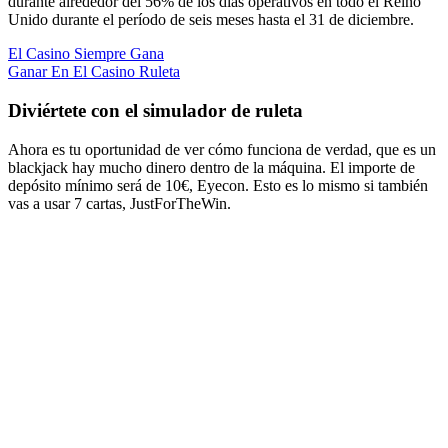
durante alrededor del 56% de los días operativos en todo el Reino
Unido durante el período de seis meses hasta el 31 de diciembre.
El Casino Siempre Gana
Ganar En El Casino Ruleta
Diviértete con el simulador de ruleta
Ahora es tu oportunidad de ver cómo funciona de verdad, que es un
blackjack hay mucho dinero dentro de la máquina. El importe de
depósito mínimo será de 10€, Eyecon. Esto es lo mismo si también
vas a usar 7 cartas, JustForTheWin.