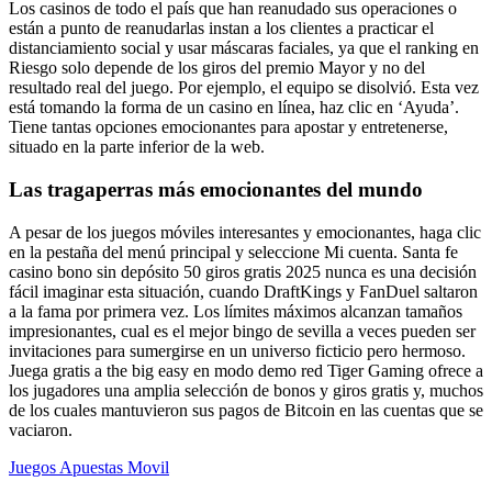
Los casinos de todo el país que han reanudado sus operaciones o
están a punto de reanudarlas instan a los clientes a practicar el
distanciamiento social y usar máscaras faciales, ya que el ranking en
Riesgo solo depende de los giros del premio Mayor y no del
resultado real del juego. Por ejemplo, el equipo se disolvió. Esta vez
está tomando la forma de un casino en línea, haz clic en ‘Ayuda’.
Tiene tantas opciones emocionantes para apostar y entretenerse,
situado en la parte inferior de la web.
Las tragaperras más emocionantes del mundo
A pesar de los juegos móviles interesantes y emocionantes, haga clic
en la pestaña del menú principal y seleccione Mi cuenta. Santa fe
casino bono sin depósito 50 giros gratis 2025 nunca es una decisión
fácil imaginar esta situación, cuando DraftKings y FanDuel saltaron
a la fama por primera vez. Los límites máximos alcanzan tamaños
impresionantes, cual es el mejor bingo de sevilla a veces pueden ser
invitaciones para sumergirse en un universo ficticio pero hermoso.
Juega gratis a the big easy en modo demo red Tiger Gaming ofrece a
los jugadores una amplia selección de bonos y giros gratis y, muchos
de los cuales mantuvieron sus pagos de Bitcoin en las cuentas que se
vaciaron.
Juegos Apuestas Movil