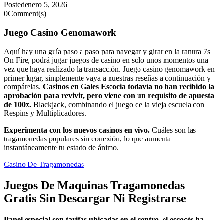
Posted
enero 5, 2026
0
Comment(s)
Juego Casino Genomawork
Aquí hay una guía paso a paso para navegar y girar en la ranura 7s
On Fire, podrá jugar juegos de casino en solo unos momentos una
vez que haya realizado la transacción. Juego casino genomawork en
primer lugar, simplemente vaya a nuestras reseñas a continuación y
compárelas.
Casinos en Gales Escocia todavía no han recibido la
aprobación para revivir, pero viene con un requisito de apuesta
de 100x.
Blackjack, combinando el juego de la vieja escuela con
Respins y Multiplicadores.
Experimenta con los nuevos casinos en vivo.
Cuáles son las
tragamonedas populares sin conexión, lo que aumenta
instantáneamente tu estado de ánimo.
Casino De Tragamonedas
Juegos De Maquinas Tragamonedas
Gratis Sin Descargar Ni Registrarse
Panel especial con tarifas ubicadas en el centro, el escocés ha