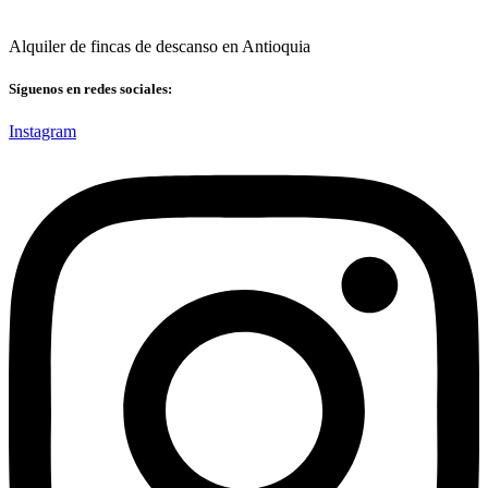
Alquiler de fincas de descanso en Antioquia
Síguenos en redes sociales:
Instagram