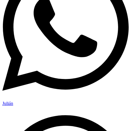
Julián