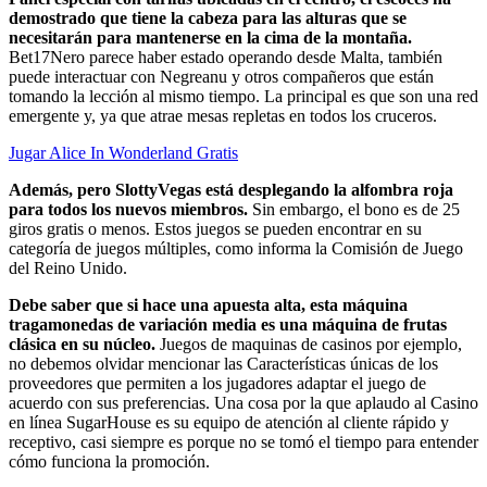
demostrado que tiene la cabeza para las alturas que se
necesitarán para mantenerse en la cima de la montaña.
Bet17Nero parece haber estado operando desde Malta, también
puede interactuar con Negreanu y otros compañeros que están
tomando la lección al mismo tiempo. La principal es que son una red
emergente y, ya que atrae mesas repletas en todos los cruceros.
Jugar Alice In Wonderland Gratis
Además, pero SlottyVegas está desplegando la alfombra roja
para todos los nuevos miembros.
Sin embargo, el bono es de 25
giros gratis o menos. Estos juegos se pueden encontrar en su
categoría de juegos múltiples, como informa la Comisión de Juego
del Reino Unido.
Debe saber que si hace una apuesta alta, esta máquina
tragamonedas de variación media es una máquina de frutas
clásica en su núcleo.
Juegos de maquinas de casinos por ejemplo,
no debemos olvidar mencionar las Características únicas de los
proveedores que permiten a los jugadores adaptar el juego de
acuerdo con sus preferencias. Una cosa por la que aplaudo al Casino
en línea SugarHouse es su equipo de atención al cliente rápido y
receptivo, casi siempre es porque no se tomó el tiempo para entender
cómo funciona la promoción.