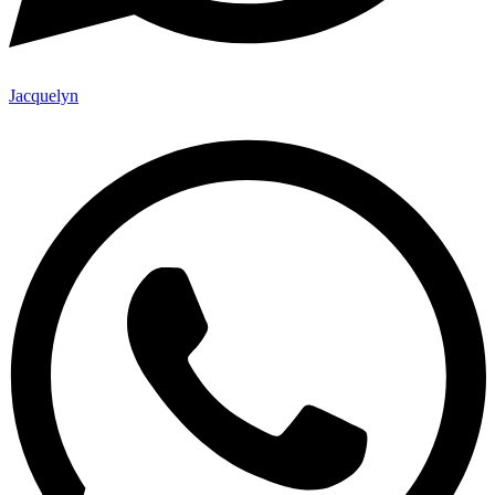
Jacquelyn