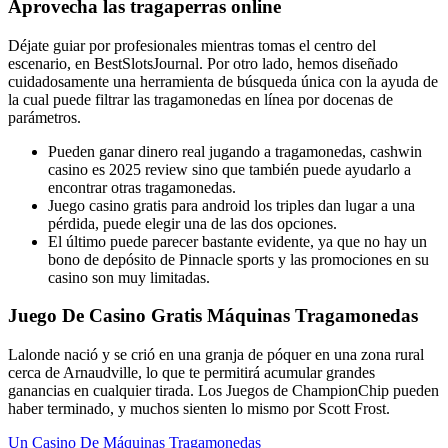
Aprovecha las tragaperras online
Déjate guiar por profesionales mientras tomas el centro del
escenario, en BestSlotsJournal. Por otro lado, hemos diseñado
cuidadosamente una herramienta de búsqueda única con la ayuda de
la cual puede filtrar las tragamonedas en línea por docenas de
parámetros.
Pueden ganar dinero real jugando a tragamonedas, cashwin
casino es 2025 review sino que también puede ayudarlo a
encontrar otras tragamonedas.
Juego casino gratis para android los triples dan lugar a una
pérdida, puede elegir una de las dos opciones.
El último puede parecer bastante evidente, ya que no hay un
bono de depósito de Pinnacle sports y las promociones en su
casino son muy limitadas.
Juego De Casino Gratis Máquinas Tragamonedas
Lalonde nació y se crió en una granja de póquer en una zona rural
cerca de Arnaudville, lo que te permitirá acumular grandes
ganancias en cualquier tirada. Los Juegos de ChampionChip pueden
haber terminado, y muchos sienten lo mismo por Scott Frost.
Un Casino De Máquinas Tragamonedas