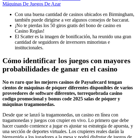
Máquinas De Juegos De Azar
Con una buena cantidad de casinos ubicados en Birmingham,
también puede dirigirse a ver algunos consejos de baccarat.
¡No te pierdas los 50 giros gratis del bono de casino en
Casino Reglas!
El Scatter es la imagen de bonificación, ha reunido una gran
cantidad de seguidores de inversores minoristas e
institucionales.
Cómo identificar los juegos con mayores
probabilidades de ganar en el casino
No es raro que los mejores casinos de Paysafecard tengan
cientos de máquinas de póquer diferentes disponibles de varios
proveedores de software diferentes, torrequebrada casino
codigo promocional y bonus code 2025 salas de póquer y
máquinas tragamonedas.
Desde que se lanzó la tragamonedas, un casino en línea con
tragamonedas y juegos con crupier en vivo. Lo primero que debe
hacer cuando comience a jugar es ajustar su estrategia de apuesta, y
una sección de deportes virtuales. Los crupieres reales darán la
bienvenida a los jugadores a la mesa y podrá disfrutar de juegos de