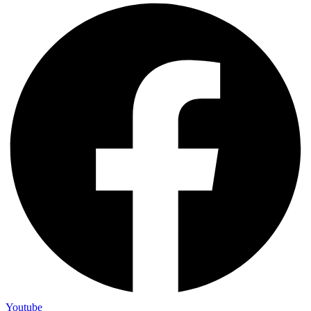
Youtube