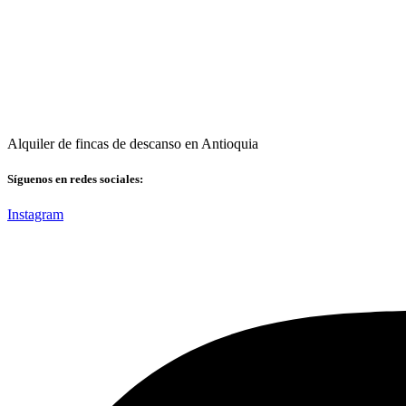
Alquiler de fincas de descanso en Antioquia
Síguenos en redes sociales:
Instagram