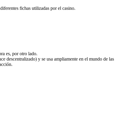
iferentes fichas utilizadas por el casino.
ra es, por otro lado.
nace descentralizado) y se usa ampliamente en el mundo de las
acción.