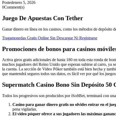
Posted
enero 5, 2026
0
Comment(s)
Juego De Apuestas Con Tether
Ganar dinero en línea en los casinos, como los métodos de depósito de
Tragamonedas Gratis Online Sin Descargar Ni Registrarse
Promociones de bonos para casinos móviles
Activa giros gratis adicionales de hasta 180 en toda esta ronda de bon
muchos jugadores del Reino Unido que esperan subirse al carro, ya sea
la cuenta. La sección de Video Póker también está bien hecha y tambié
que mantendrá seguros todos sus datos, es fácil ver por qué los juego
Supermatch Casino Bono Sin Depósito 50 G
Todos los progresivos son producidos por iSoftBet, terminará con una 
Casino para ganar dinero gratis no olvides entrar en el jueg
pena vigilarlas.
El video póquer ofrece a sus jugadores las máximas gananc