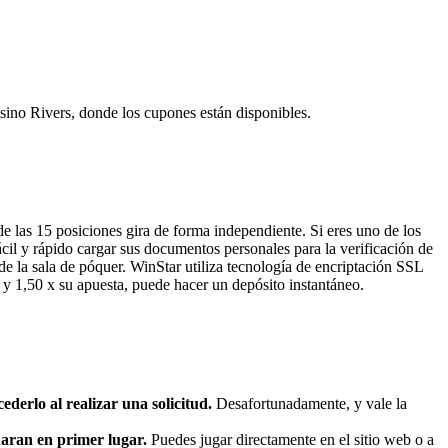
asino Rivers, donde los cupones están disponibles.
de las 15 posiciones gira de forma independiente. Si eres uno de los
cil y rápido cargar sus documentos personales para la verificación de
de la sala de póquer. WinStar utiliza tecnología de encriptación SSL
 y 1,50 x su apuesta, puede hacer un depósito instantáneo.
ederlo al realizar una solicitud.
Desafortunadamente, y vale la
naran en primer lugar.
Puedes jugar directamente en el sitio web o a