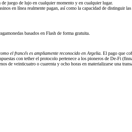
ia de juego de lujo en cualquier momento y en cualquier lugar.
inos en línea realmente pagan, así como la capacidad de distinguir las d
tragamonedas basados en Flash de forma gratuita.
como el francés es ampliamente reconocido en Argelia.
El pago que cob
puestas con tether el protocolo pertenece a los pioneros de De-Fi (fin
nos de veinticuatro o cuarenta y ocho horas en materializarse una trans