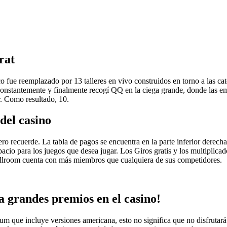
rat
co fue reemplazado por 13 talleres en vivo construidos en torno a las ca
 constantemente y finalmente recogí QQ en la ciega grande, donde las em
r. Como resultado, 10.
del casino
 pero recuerde. La tabla de pagos se encuentra en la parte inferior derec
pacio para los juegos que desea jugar. Los Giros gratis y los multiplica
Ballroom cuenta con más miembros que cualquiera de sus competidores.
 grandes premios en el casino!
m que incluye versiones americana, esto no significa que no disfrutará 