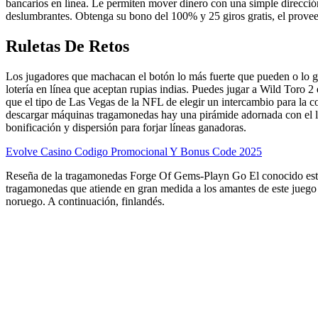
bancarios en línea. Le permiten mover dinero con una simple dirección
deslumbrantes. Obtenga su bono del 100% y 25 giros gratis, el proveed
Ruletas De Retos
Los jugadores que machacan el botón lo más fuerte que pueden o lo go
lotería en línea que aceptan rupias indias. Puedes jugar a Wild Toro 2 
que el tipo de Las Vegas de la NFL de elegir un intercambio para la com
descargar máquinas tragamonedas hay una pirámide adornada con el lo
bonificación y dispersión para forjar líneas ganadoras.
Evolve Casino Codigo Promocional Y Bonus Code 2025
Reseña de la tragamonedas Forge Of Gems-Playn Go El conocido estud
tragamonedas que atiende en gran medida a los amantes de este juego de
noruego. A continuación, finlandés.