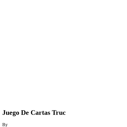
Juego De Cartas Truc
By